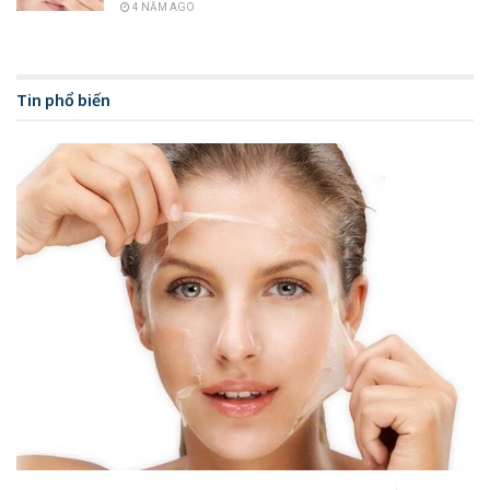
4 NĂM AGO
phần cực kỳ lành tính và an toàn cho mọi loại da, nhất là đối
với người sở hữu làn da dầu hoặc da nhạy cảm. Ngoài ra, các
sản phẩm của hãng còn hỗ trợ hiệu quả quá trình điều trị tình
Tin phổ biến
trạng mụn, nhờn hoặc viêm trên da.
Các sản phẩm phổ biến của hãng này có thể kể đến như kem
dưỡng ẩm, sữa rửa mặt, kem chống nắng hay nước tẩy
trang. Để hiểu rõ hơn về sản phẩm làm sạch đến từ thương
hiệu nổi tiếng này, hôm nay chúng tôi sẽ chia sẻ đến bạn
review về ba dòng tẩy trang La Roche Posay được sử dụng
phổ biến nhất để giúp bạn tìm ra sản phẩm phù hợp với làn
da của mình nhé.