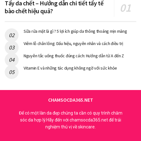
Tẩy da chết – Hướng dẫn chi tiết tẩy tế
bào chết hiệu quả?
Sữa rửa mặt là gì ? 5 lợi ích giúp da thông thoáng mịn màng
Viêm lỗ chân lông: Dấu hiệu, nguyên nhân và cách điều trị
Nguyên tắc uống thuốc đúng cách: Hướng dẫn từ A đến Z
Vitamin E và những tác dụng không ngờ với sức khỏe
thương hiệu La Roche Posay
CHAMSOCDA365.NET
Review chi tiết về ba dòng tẩy
Để có một làn da đẹp chúng ta cần có quy trình chăm
sóc da hợp lý.Hãy đến với chamsocda365.net để trải
trang La Roche Posay được sử
nghiệm thú vị về skincare.
dụng phổ biến nhất