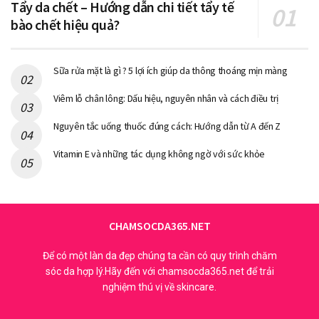
cao. Ở thời điểm hiện tại công ty này đã có 144 chi nhánh
Tẩy da chết – Hướng dẫn chi tiết tẩy tế
khắp thế giới. Tại Việt Nam Nivea có mặt từ năm 2004, theo
bào chết hiệu quả?
thống kê thì 4 phụ nữ Việt Nam lại có một người sử dụng
Nivea để chăm sóc da. Tất cả các sản phẩm Nivea đều
Sữa rửa mặt là gì ? 5 lợi ích giúp da thông thoáng mịn màng
được sản xuất tại thái lan, có mức giá bình dân và bạn cũng
rất dễ dàng tìm mua ở bất cứ đâu.
Viêm lỗ chân lông: Dấu hiệu, nguyên nhân và cách điều trị
Nguyên tắc uống thuốc đúng cách: Hướng dẫn từ A đến Z
Vitamin E và những tác dụng không ngờ với sức khỏe
CHAMSOCDA365.NET
Để có một làn da đẹp chúng ta cần có quy trình chăm
sóc da hợp lý.Hãy đến với chamsocda365.net để trải
nghiệm thú vị về skincare.