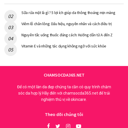
Sữa rửa mặt là gì ? 5 lợi ích giúp da thông thoáng mịn màng
Viêm lỗ chân lông: Dấu hiệu, nguyên nhân và cách điều trị
Nguyên tắc uống thuốc đúng cách: Hướng dẫn từ A đến Z
Vitamin E và những tác dụng không ngờ với sức khỏe
CHAMSOCDA365.NET
Để có một làn da đẹp chúng ta cần có quy trình chăm
sóc da hợp lý.Hãy đến với chamsocda365.net để trải
nghiệm thú vị về skincare.
Theo dõi chúng tôi