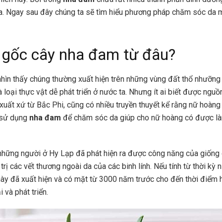
. Ngay sau đây chúng ta sẽ tìm hiểu phương pháp chăm sóc da m
gốc cây nha đam từ đâu?
nhìn thấy chúng thường xuất hiện trên những vùng đất thổ nhưỡng 
à loại thực vật dễ phát triển ở nước ta. Nhưng ít ai biết được ngu
xuất xứ từ Bắc Phi, cũng có nhiều truyền thuyết kể rằng nữ hoàng
 sử dụng
nha đam
để chăm sóc da
giúp cho nữ hoàng có được là
hững người ở Hy Lạp đã phát hiện ra được công năng của giống 
rị các vết thương ngoài da của các binh lính. Nếu tính từ thời kỳ 
này đã xuất hiện và có mặt từ 3000 năm trước cho đến thời điểm h
i và phát triển.