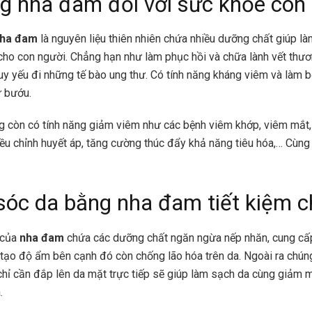
g nha đam đối với sức khỏe con
ha đam
là nguyên liệu thiên nhiên chứa nhiều dưỡng chất giúp l
cho con người. Chẳng hạn như làm phục hồi và chữa lành vết thư
suy yếu đi những tế bào ung thư. Có tính năng kháng viêm và làm b
ư bướu.
g còn có tính năng giảm viêm như các bệnh viêm khớp, viêm mắt, t
ều chỉnh huyết áp, tăng cường thúc đẩy khả năng tiêu hóa,… Cùng
óc da bằng nha đam tiết kiệm ch
 của
nha đam
chứa các dưỡng chất ngăn ngừa nếp nhăn, cung c
i tạo độ ẩm bên cạnh đó còn chống lão hóa trên da. Ngoài ra chún
chỉ cần đắp lên da mặt trực tiếp sẽ giúp làm sạch da cùng giảm
.