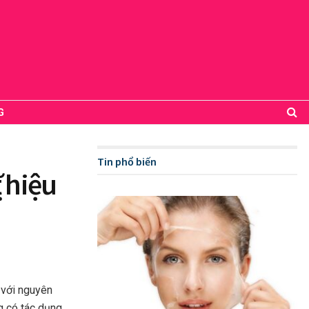
G
Tin phổ biến
t hiệu
í với nguyên
g có tác dụng