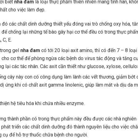
ời biết
nha đam
là loại thực phẩm thiên nhiên mang tính hàn, khô
hất cho việc làm đẹp.
 đó các chất dinh dưỡng thiết yếu đóng vai trò chống oxy hóa, t
 để chống lại những tế bào gây hại cơ thể đều có trong thực phẩ
, C, E.
 trong gel
nha đam
có tới 20 loại axit amino, thì có đến 7 – 8 loại 
 cho cơ thể để phòng ngừa các bệnh do virus tác động và tăng c
g lại các tác nhân. Các axit cần thiết như glucose, xylose, cellul
ống cây này con có công dụng làm lành các vết thương, giảm bớt 
 dị ứng khi có chất axit gamma linolenic, giúp làm mát và dịu da 
 thiện hệ tiêu hóa khi chứa nhiều enzyme.
ững thành phần có trong thực phẩm này đều được các nhà nghiên
 phát triển các chất dinh dưỡng đó thành nguyên liệu cho việc ch
 cụ để hỗ trợ thuốc chữa bệnh cho người.