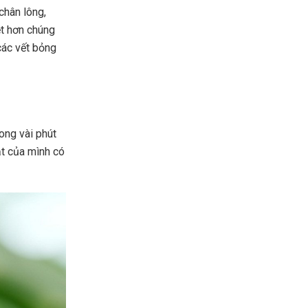
chân lông,
ệt hơn chúng
các vết bỏng
ong vài phút
t của mình có