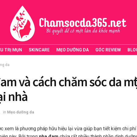
ỀU TRỊ MỤN
SKINCARE
MẸO DƯỠNG DA
GÓC REVIEW
BLO
ng da
m và cách chăm sóc da mặ
ại nhà
2
in
Mẹo dưỡng da
c xem là phương pháp hữu hiệu lại vừa giúp bạn tiết kiệm chi ph
nhiên này. Bởi trong
nha đam
chứa rất nhiều thành phần dinh dưỡn