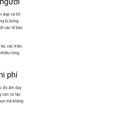
 người
àm đẹp và hỗ
ơng bị bỏng
ớt các tế bào
ai, các triệu
 nhiều công
i phí
ấp độ ẩm duy
g còn có tác
 mụn mà không