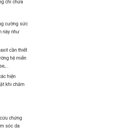
ng chỉ chứa
ăng cường sức
m này như
axit cần thiết
ường hệ miễn
ose,…
các hiện
mặt khi chăm
 cứu chứng
ăm sóc da