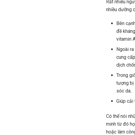
Rất nhiều ngư
nhiều dưỡng c
Bên cạnh
đề kháng
vitamin A
Ngoài ra
cung cấp
dịch chốn
Trong gi
tượng bị
sóc da
.
Giúp cải
Có thể nói nh
minh từ đó họ
hoặc làm công