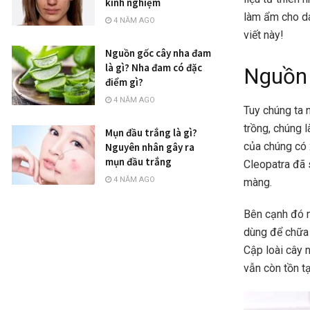
kinh nghiệm
làm ẩm cho da
4 NĂM AGO
viết này!
Nguồn gốc cây nha đam
là gì? Nha đam có đặc
Nguồn 
điểm gì?
4 NĂM AGO
Tuy chúng ta 
trồng, chúng l
Mụn đầu trắng là gì?
của chúng có 
Nguyên nhân gây ra
mụn đầu trắng
Cleopatra đã
4 NĂM AGO
màng.
Bên cạnh đó n
dùng để chữa t
Cập loài cây 
vẫn còn tồn tạ