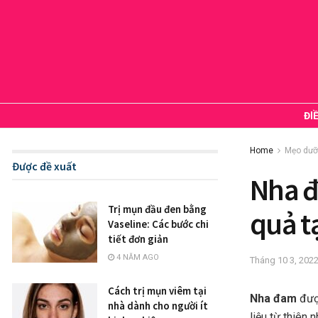
ĐI
Home
Mẹo dưỡ
Được đề xuất
Nha đa
Trị mụn đầu đen bằng
quả t
Vaseline: Các bước chi
tiết đơn giản
4 NĂM AGO
Tháng 10 3, 202
Cách trị mụn viêm tại
Nha đam
đượ
nhà dành cho người ít
liệu từ thiên 