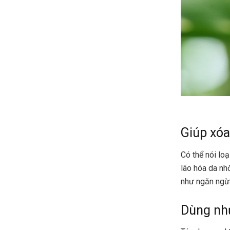
Giúp xó
Có thể nói loa
lão hóa da n
như ngăn ngừa
Dùng như