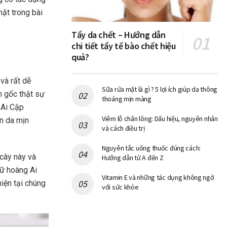
ặt trong bài
Tẩy da chết – Hướng dẫn
chi tiết tẩy tế bào chết hiệu
quả?
và rất dễ
Sữa rửa mặt là gì ? 5 lợi ích giúp da thông
ồn gốc thật sự
thoáng mịn màng
 Ai Cập
Viêm lỗ chân lông: Dấu hiệu, nguyên nhân
n da mịn
và cách điều trị
Nguyên tắc uống thuốc đúng cách:
cây này và
Hướng dẫn từ A đến Z
nữ hoàng Ai
Vitamin E và những tác dụng không ngờ
iện tại chúng
với sức khỏe