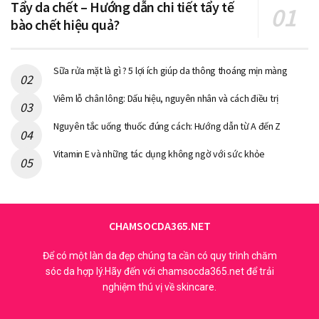
Tẩy da chết – Hướng dẫn chi tiết tẩy tế
bào chết hiệu quả?
Sữa rửa mặt là gì ? 5 lợi ích giúp da thông thoáng mịn màng
Viêm lỗ chân lông: Dấu hiệu, nguyên nhân và cách điều trị
Nguyên tắc uống thuốc đúng cách: Hướng dẫn từ A đến Z
Vitamin E và những tác dụng không ngờ với sức khỏe
CHAMSOCDA365.NET
Để có một làn da đẹp chúng ta cần có quy trình chăm
sóc da hợp lý.Hãy đến với chamsocda365.net để trải
nghiệm thú vị về skincare.