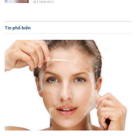
4 NĂM AGO
Review nước tẩy trang Byphasse dành cho phân khúc
bình dân
Tin phổ biến
Vì sao cần sử dụng nước tẩy trang? Tìm hiểu chi tiết
Cách chọn nước tẩy trang cho từng loại da chính xác
nhất
Khác với những sản phẩm tẩy trang khác, Innisfree đưa thiết
kế dạng nắp chai với dạng ấn tiện lợi. Bạn chỉ cần đạt nhẹ
bông tẩy trang lên nắp chai, ấn nhẹ xuống bằng một tay là
nước tẩy trang đã có thể thấm được vào bông tẩy trang.
Thiết kế này khá tiện lợi, vừa không bị đổ nước tẩy trang ra
ngoài lãng phí, vừa thích hợp cho những người lười như mình,
vì khả năng tiện lợi của nó.
Nhìn chung mình khá thích thiết kế của nước tẩy trang
Innisfree Green tea này.