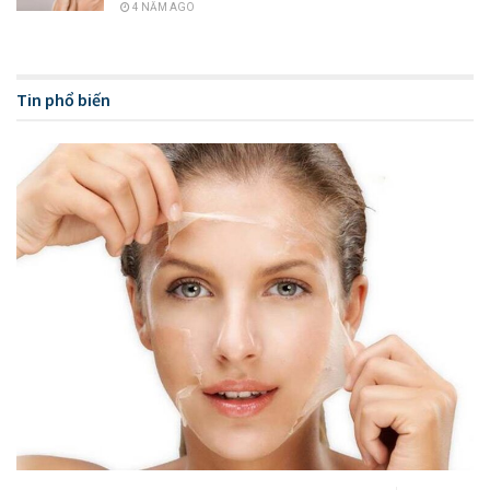
4 NĂM AGO
Tìm hiểu chung về sản phẩm sữa rửa mặt
Tin phổ biến
Những công dụng chính của sữa
rửa mặt
Là một dòng mỹ phẩm mang đến cho người dùng rất nhiều
những công dụng đặc biệt, hãy cùng chỉ ra một vài lợi thế
chính nhé!
Tẩy tế bào chết, loại bỏ bụi bẩn và làm sạch
da
Có lẽ tác dụng đầu tiên của dòng mỹ phẩm này mà không ai
có thể bàn cãi được đó chính là làm sạch da. Môi trường sẽ
tạo nên nhiều tác động sau một ngày dài hoạt động trong đó