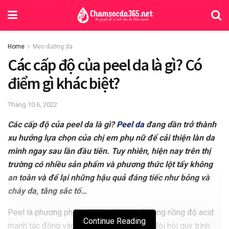
Home
Mẹo dưỡng da
Các cấp độ của peel da là gì? Có
điểm gì khác biệt?
Tháng 10 6, 2022
Các cấp độ của peel da là gì?
Peel da
đang dần trở thành
xu hướng lựa chọn của chị em phụ nữ để cải thiện làn da
mình ngay sau lần đầu tiên. Tuy nhiên, hiện nay trên thị
trường có nhiều sản phẩm và phương thức lột tẩy không
an toàn và để lại những hậu quả đáng tiếc như bỏng và
cháy da, tăng sắc tố…
Peel là phương pháp trị liệu với việc sử dụng nồng độ acid
Continue Reading
mạnh tác động vào sâu bên trong da nên đòi hỏi quy trình