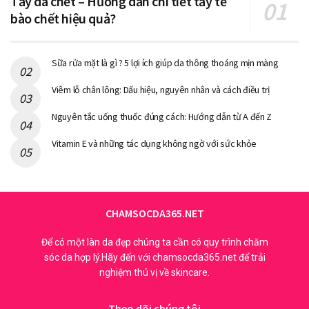
Tẩy da chết – Hướng dẫn chi tiết tẩy tế
bào chết hiệu quả?
Sữa rửa mặt là gì ? 5 lợi ích giúp da thông thoáng mịn màng
Viêm lỗ chân lông: Dấu hiệu, nguyên nhân và cách điều trị
Nguyên tắc uống thuốc đúng cách: Hướng dẫn từ A đến Z
Vitamin E và những tác dụng không ngờ với sức khỏe
CHAMSOCDA365.NET
Để có một làn da đẹp chúng ta cần có quy trình chăm
sóc da hợp lý.Hãy đến với chamsocda365.net để trải
nghiệm thú vị về skincare.
Theo dõi chúng tôi