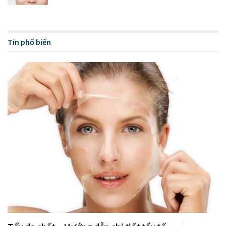
Review nước tẩy trang La Roche Posay cho mọi loại
da
Tin phổ biến
Review các dòng nước tẩy trang Nivea có tốt như lời
đồn?
Chất hoạt động bề mặt
Chất hoạt động bề mặt (hay Surface-active agent) là một
loại chất mà các phân tử của nó có đặc tính gồm 1 đầu “ưa
nước” và một đầu ” ưa dầu”. Các bạn cứ tưởng tượng ra con
nòng nọc có cái đuôi thích ở với dầu và cái đầu thích nước.
Đặc tính này của “Chất hoạt động bề mặt” giúp nó là một
chất hoàn hảo để hoà tan nước với dầu bằng cách giảm “sự
căng thẳng” giữa nước và dầu giúp chúng chung sống hoà
thuận với nhau. Đặc biệt, “Chất hoạt động bề mặt” đóng vai
trò thiết yếu trong các sản phẩm tẩy rửa bởi với đặc tính
phân tử 2 đầu của nó. “
Đầu ưa dầu
” sẽ có tác dụng bám lấy