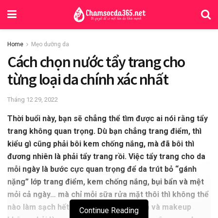
Home
Mẹo dưỡng da
Cách chọn nước tẩy trang cho
từng loại da chính xác nhất
Tháng 12 29, 2022
Thời buổi này, bạn sẽ chẳng thể tìm được ai nói rằng tẩy
trang không quan trọng. Dù bạn chẳng trang điểm, thì
kiểu gì cũng phải bôi kem chống nắng, mà đã bôi thì
đương nhiên là phải tẩy trang rồi. Việc tẩy trang cho da
mỗi ngày là bước cực quan trọng để da trút bỏ “gánh
nặng” lớp trang điểm, kem chống nắng, bụi bẩn và mệt
mỏi cả ngày… mà chỉ mỗi sữa rửa mặt thôi thì không thể
nào làm sạch hết được. Mặc dù bụi bẩn và makeup
Continue Reading