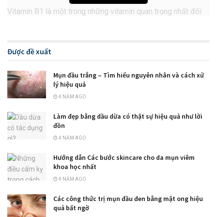
Vitamin B1 là một trong những vitamin quan trọng nhất đối
với sức khỏe con người. Nó có tác dụng hỗ trợ cho các hoạt
động của cơ thể, bao gồm việc hỗ trợ quá trình chuyển hóa
để cung cấp năng lượng cho cơ thể, hỗ trợ sự phát triển của
Được đề xuất
các tế bào, giúp cơ thể sử dụng được các axit amin, và hỗ trợ
sự phát triển của các tế bào của da, tóc và móng.
Mụn đầu trắng – Tìm hiểu nguyên nhân và cách xử
lý hiệu quả
4 NĂM AGO
Làm đẹp bằng dầu dừa có thật sự hiệu quả như lời
đồn
4 NĂM AGO
Hướng dẫn Các bước skincare cho da mụn viêm
khoa học nhất
4 NĂM AGO
Các công thức trị mụn đầu đen bằng mật ong hiệu
quả bất ngờ