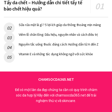
Tẩy da chết – Hướng dẫn chi tiết tẩy tế
Làm mờ được nhiều loại sẹo khác nhau, tùy vào các
bào chết hiệu quả?
dòng kem. .
Thích hợp đối với tất cả loại da
Sữa rửa mặt là gì ? 5 lợi ích giúp da thông thoáng mịn màng
Cách dùng đơn giản và an toàn, không có tác dụng phụ.
Không có cảm giác đau rát hay khiến da bị khó chịu.
Viêm lỗ chân lông: Dấu hiệu, nguyên nhân và cách điều trị
Tiết kiệm chi phí hơn so với các phương pháp khác mà
Nguyên tắc uống thuốc đúng cách: Hướng dẫn từ A đến Z
vẫn đem lại hiệu quả cao.
Vitamin E và những tác dụng không ngờ với sức khỏe
Có thể dễ dàng tìm kiếm, đặt mua tại các nhà thuốc
hoặc các trang mạng điện tử.
CHAMSOCDA365.NET
Để có một làn da đẹp chúng ta cần có quy trình chăm
sóc da hợp lý.Hãy đến với chamsocda365.net để trải
nghiệm thú vị về skincare.