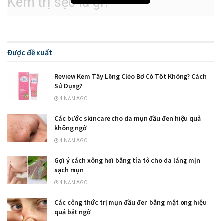
Kem trị sẹo là gì?
Kem trị sẹo
là sản phẩm có tác dụng làm mờ sẹo bằng
cách xóa đi các mô đã bị xơ hóa và tái tạo lại vùng da đó
như ban đầu. Loại kem này thường có dạng kem, dạng gel
Được đề xuất
hoặc dạng serum. Ngoài công dụng làm mờ sẹo, xóa sẹo thì
sản phẩm này còn ngăn chặn sẹo trở lại, giúp phần da bị tổn
Review Kem Tẩy Lông Cléo Bơ Có Tốt Không? Cách
Sử Dụng?
thương được phục hồi và được chăm sóc tốt hơn.
4 NĂM AGO
Các bước skincare cho da mụn đầu đen hiệu quả
không ngờ
4 NĂM AGO
Gợi ý cách xông hơi bằng tía tô cho da láng mịn
sạch mụn
4 NĂM AGO
Các công thức trị mụn đầu đen bằng mật ong hiệu
quả bất ngờ