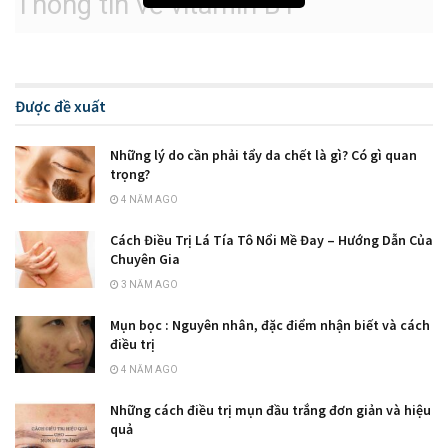
Thông tin về vitamin B1
Vitamin B1
còn được biết đến với cái tên khác đó chính là
Thiamine, là dưỡng chất thiết yếu giúp cho các mô cơ quan
trong cơ thể có thể hoạt động tốt. Adenosine triphosphate
Được đề xuất
(ATP) được tạo ra khi dùng thiamine.
Những lý do cần phải tẩy da chết là gì? Có gì quan
Vitamin B1
được biết đến là một loại vitamin đầu tiên được
trọng?
những nhà khoa học phát hiện ra. Có lẽ đây cũng chính là lý
4 NĂM AGO
do tại sao mà dòng vitamin này lại mang số 1.
Vitamin B1
Cách Điều Trị Lá Tía Tô Nổi Mề Đay – Hướng Dẫn Của
cũng tương tự như loại vitamin khác đang có trên thị trường
Chuyên Gia
đó chính là khả năng hòa tan trong nước.
3 NĂM AGO
Mụn bọc : Nguyên nhân, đặc điểm nhận biết và cách
điều trị
4 NĂM AGO
Những cách điều trị mụn đầu trắng đơn giản và hiệu
quả