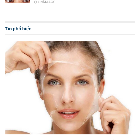
4 NĂM AGO
Tin phổ biến
Thông tin chung về vitamin B1
Những vai trò của vitamin B1 đối
với cơ thể là gì?
Trong hoạt động sống của cơ thể con người thì
vitamin B1
đóng vai trò trong hoạt động sống cũng như sự phát triển.
Bởi nó đóng góp rất nhiều sự phát triển trong sự chuyển hóa
hàng ngày.
Enzyme decacboxyl oxy hóa có sự tham gia
của vitamin B1