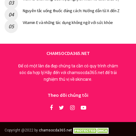
Nguyên tắc uống thuốc đúng cách: Hướng dẫn từ A đến Z
Vitamin E và những tác dụng không ngờ với sức khỏe
CHAMSOCDA365.NET
Để có một làn da đẹp chúng ta cần có quy trình chăm
sóc da hợp lý.Hãy đến với chamsocda365.net để trải
nghiệm thú vị về skincare.
Theo dõi chúng tôi
Copyright @2022 by
chamsocda365.net