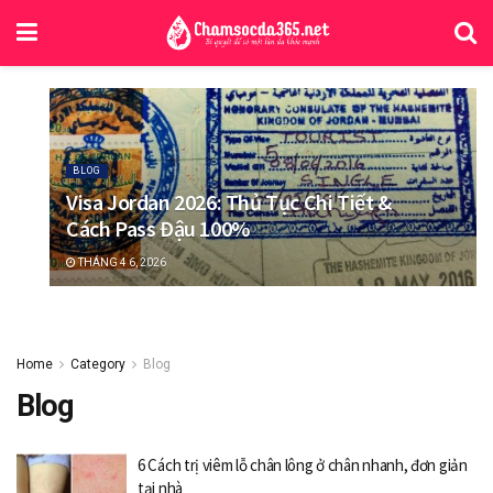
BLOG
Visa Jordan 2026: Thủ Tục Chi Tiết &
Cách Pass Đậu 100%
THÁNG 4 6, 2026
Home
Category
Blog
Blog
6 Cách trị viêm lỗ chân lông ở chân nhanh, đơn giản
tại nhà