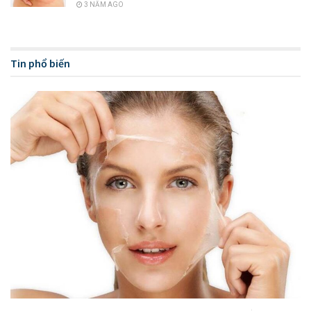
3 NĂM AGO
Tin phổ biến
Toner là một sản phẩm skincare thần kỳ cho da
Cách dùng toner hiệu quả với từng
cơ địa da
Thật sự mà nói thì việc toner có thể tác dụng thần kỳ đến làn
da của chị em phụ nữ là điều không thể bàn cãi. Tuy nhiên
cách dùng toner
sao cho hiệu quả và phù hợp với từng loại