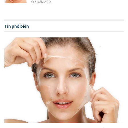
3 NĂM AGO
Tin phổ biến
Mụn trứng cá là gì?
Nguyên nhân chủ yếu gây mụn là do hoạt động quá mức của
nội tiết tố làm tăng sự tiết dầu nhờn trên da khiến lỗ chân
lông bị tắc nghẽn. Giai đoạn cơ thể thay đổi hàm lượng nội
tiết tố là khi bước vào tuổi dậy thì (xuất hiện ở cả nam giới và
nữ giới). Bên cạnh đó, những yếu tố ngoại sinh cũng có thể