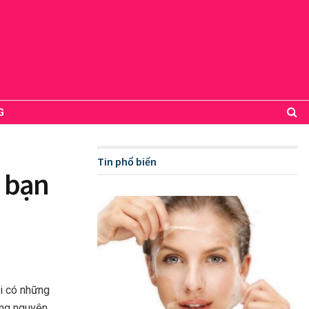
G
Tin phổ biến
à bạn
ôi có những
ững nguyên