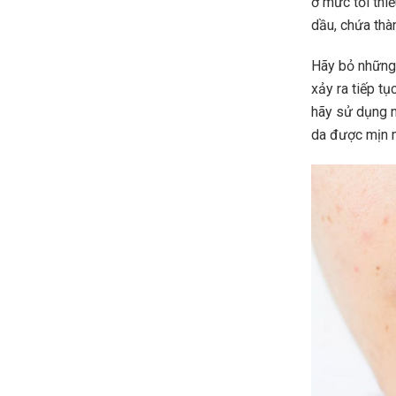
ở mức tối thi
dầu, chứa thà
Hãy bỏ những 
xảy ra tiếp t
hãy sử dụng n
da được mịn 