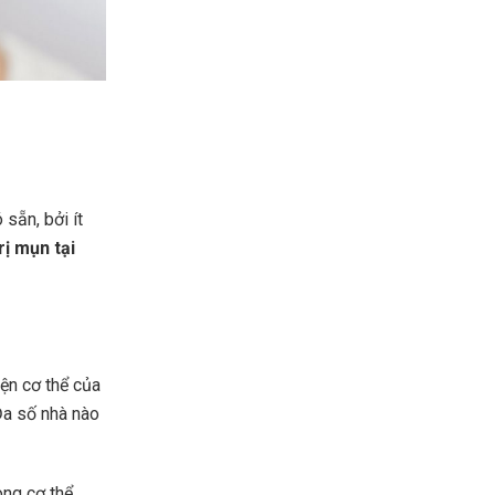
 sẵn, bởi ít
rị mụn tại
ện cơ thể của
Đa số nhà nào
ng cơ thể,