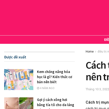
ĐI
Home
điều trị
Được đề xuất
Cách 
Kem chống nắng hóa
nên t
học là gì? Kiến thức cơ
bản nên biết
4 NĂM AGO
Tháng 10 3, 202
Gợi ý cách xông hơi
Cách trị mụn
bằng tía tô cho da láng
cách trị mụn 