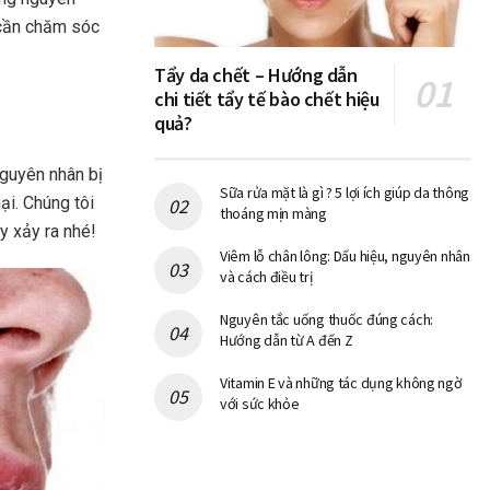
n cần chăm sóc
Tẩy da chết – Hướng dẫn
chi tiết tẩy tế bào chết hiệu
quả?
nguyên nhân bị
Sữa rửa mặt là gì ? 5 lợi ích giúp da thông
i. Chúng tôi
thoáng mịn màng
y xảy ra nhé!
Viêm lỗ chân lông: Dấu hiệu, nguyên nhân
và cách điều trị
Nguyên tắc uống thuốc đúng cách:
Hướng dẫn từ A đến Z
Vitamin E và những tác dụng không ngờ
với sức khỏe