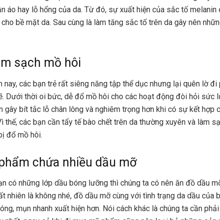
n áo hay lỗ hổng của da. Từ đó, sự xuất hiện của sắc tố melanin
i cho bề mặt da. Sau cùng là làm tăng sắc tố trên da gây nên nhữ
àm sạch mồ hôi
n nay, các bạn trẻ rất siêng năng tập thể dục nhưng lại quên lờ đi
ẽ. Dưới thời oi bức, dễ đổ mồ hôi cho các hoạt động đòi hỏi sức l
n gây bít tắc lỗ chân lông và nghiêm trọng hơn khi có sự kết hợp 
Vì thế, các bạn cần tẩy tế bào chết trên da thường xuyên và làm s
bị đổ mồ hôi.
 phẩm chứa nhiều dầu mỡ
n có những lớp dầu bóng lưỡng thì chúng ta có nên ăn đồ dầu m
t nhiên là không nhé, đồ dầu mỡ cùng với tình trạng da dầu của 
nóng, mụn nhanh xuất hiện hơn. Nói cách khác là chúng ta cần phả