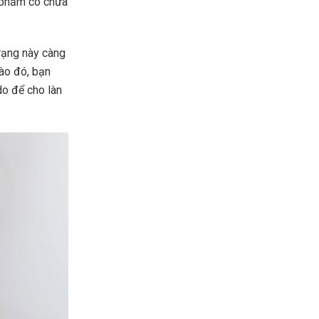
n phẩm có chứa
rạng này càng
vào đó, bạn
o để cho làn