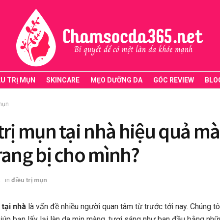
ỀU TRỊ MỤN
SKINCARE
MẸO DƯỠNG DA
GÓC REVIEW
BLO
 mụn
trị mụn tại nhà hiệu quả m
rang bị cho mình?
2
in
điều trị mụn
 tại nhà
là vấn đề nhiều người quan tâm từ trước tới nay. Chúng t
giúp bạn lấy lại làn da mịn màng, tươi sáng như ban đầu bằng nh