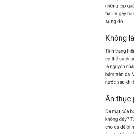
những lớp quầ
tia UV gây hạ
sưng đỏ.
Không l
Tình trạng hiệ
cơ thể sạch s
là nguyên nhâ
bám trên da. 
nước sau khi 
Ăn thực
Da mặt của bạ
không đây? Tấ
cho da dễ bị 