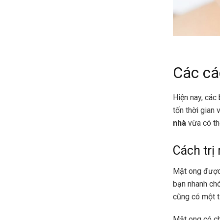
Các cá
Hiện nay, các 
tốn thời gian 
nhà
vừa có th
Cách trị
Mật ong được 
bạn nhanh chó
cũng có một 
Mật ong có ch