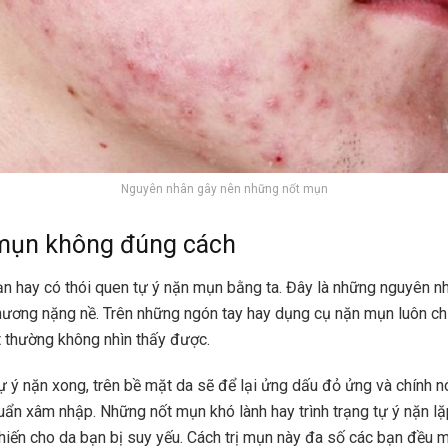
Nguyên nhân gây nên những nốt mụn
 mụn không đúng cách
bạn hay có thói quen tự ý nặn mụn bằng ta. Đây là những nguyên n
hương nặng nề. Trên những ngón tay hay dụng cụ nặn mụn luôn c
 thường không nhìn thấy được.
tự ý nặn xong, trên bề mặt da sẽ để lại ửng dấu đỏ ửng và chính n
uẩn xâm nhập. Những nốt mụn khó lành hay trình trạng tự ý nặn lặp
khiến cho da bạn bị suy yếu. Cách trị mụn này đa số các bạn đều 