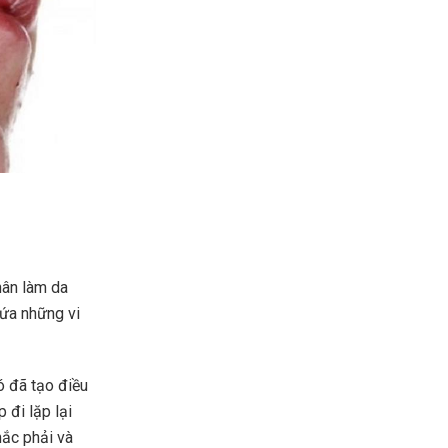
hân làm da
hứa những vi
ó đã tạo điều
 đi lặp lại
mắc phải và