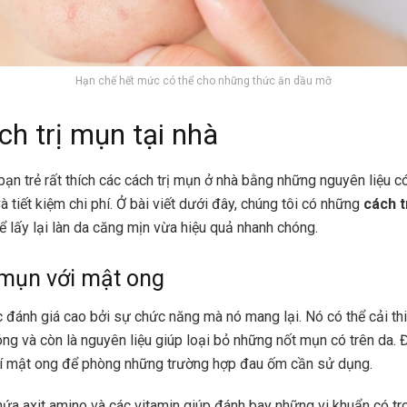
Hạn chế hết mức có thể cho những thức ăn dầu mỡ
ch trị mụn tại nhà
bạn trẻ rất thích các cách trị mụn ở nhà bằng những nguyên liệu có
và tiết kiệm chi phí. Ở bài viết dưới đây, chúng tôi có những
cách t
ể lấy lại làn da căng mịn vừa hiệu quả nhanh chóng.
 mụn với mật ong
đánh giá cao bởi sự chức năng mà nó mang lại. Nó có thể cải thi
ng và còn là nguyên liệu giúp loại bỏ những nốt mụn có trên da. 
tí mật ong để phòng những trường hợp đau ốm cần sử dụng.
ứa axit amino và các vitamin giúp đánh bay những vi khuẩn có tro