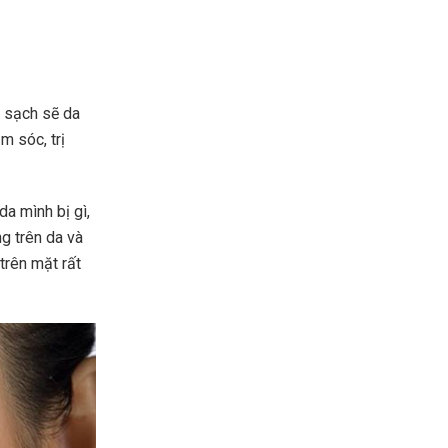
h sạch sẽ da
 sóc, trị
da mình bị gì,
g trên da và
trên mặt rất