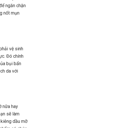
 để ngăn chặn
ng nốt mụn
 phải vệ sinh
ực. Đó chính
của bụi bẩn
ạch da với
ỡ nữa hay
bạn sẽ làm
i kiêng dầu mỡ