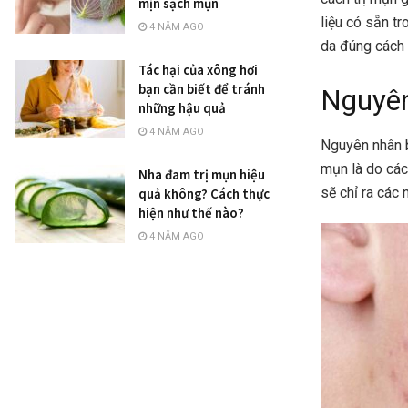
mịn sạch mụn
liệu có sẵn t
4 NĂM AGO
da đúng cách 
Tác hại của xông hơi
bạn cần biết để tránh
Nguyên
những hậu quả
4 NĂM AGO
Nguyên nhân b
mụn là do các
Nha đam trị mụn hiệu
sẽ chỉ ra các
quả không? Cách thực
hiện như thế nào?
4 NĂM AGO