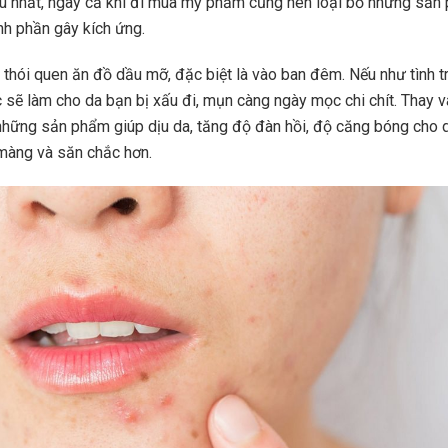
ểu nhất, ngay cả khi đi mua mỹ phẩm cũng nên loại bỏ những sả
nh phần gây kích ứng.
thói quen ăn đồ dầu mỡ, đặc biệt là vào ban đêm. Nếu như tình t
ục sẽ làm cho da bạn bị xấu đi, mụn càng ngày mọc chi chít. Thay 
hững sản phẩm giúp dịu da, tăng độ đàn hồi, độ căng bóng cho d
màng và săn chắc hơn.