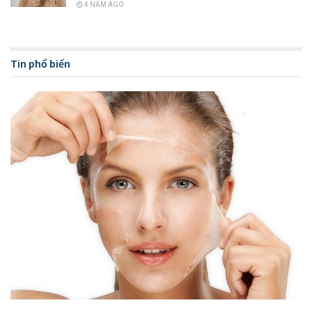
4 NĂM AGO
trường hợp khác của bệnh đậu mùa và có dấu hiệu nhẹ nhàng
hơn. Tuy nhiên, điều này hoàn toàn không chính xác và nó đã
được chứng minh bởi bác sĩ nổi tiếng William Heberden vào
Tin phổ biến
những năm 1767.
Bệnh thủy đậu được biết đến ra sao?