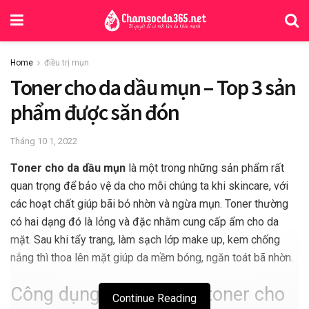
Home
điều trị mụn
Toner cho da dầu mụn – Top 3 sản
phẩm được săn đón
Tháng 10 1, 2022
Toner cho da dầu mụn
là một trong những sản phẩm rất
quan trọng để bảo vệ da cho mỗi chúng ta khi skincare, với
các hoạt chất giúp bãi bỏ nhờn và ngừa mụn. Toner thường
có hai dạng đó là lỏng và đặc nhằm cung cấp ẩm cho da
mặt. Sau khi tẩy trang, làm sạch lớp make up, kem chống
nắng thì thoa lên mặt giúp da mềm bóng, ngăn toát bã nhờn.
Công dụng hữu ích của toner cho
Continue Reading