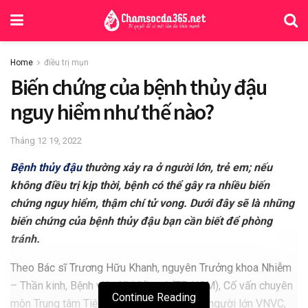
Home
điều trị mụn
Biến chứng của bệnh thủy đậu
nguy hiểm như thế nào?
Tháng 12 19, 2022
Bệnh thủy đậu
thường xảy ra ở người lớn, trẻ em; nếu
không điều trị kịp thời, bệnh có thể gây ra nhiều biến
chứng nguy hiểm, thậm chí tử vong. Dưới đây sẽ là những
biến chứng của bệnh thủy đậu bạn cần biết để phòng
tránh.
Theo Bác sĩ Trương Hữu Khanh, nguyên Trưởng khoa Nhiễm
– Thần kinh, Bệnh viện Nhi Đồng I (TP HCM), Cố vấn chuyên
Continue Reading
môn Trung tâm Tiêm chủng cho trẻ em và người lớn VNVC,