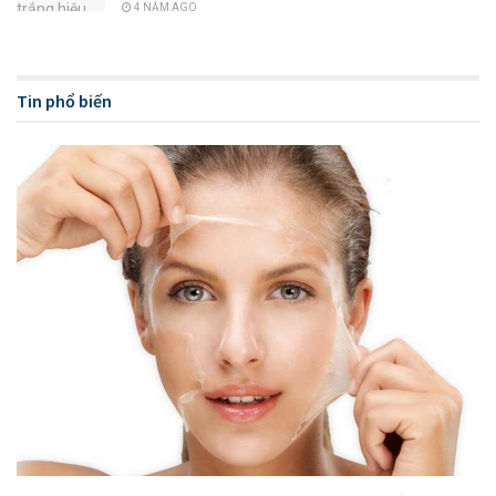
4 NĂM AGO
ngực, ho ra máu. Đây là biến chứng rất nguy hiểm, có thể
khiến bệnh nhân tử vong.
Tin phổ biến
Biến chứng nguy hiểm bệnh thủy đậu
3. Viêm não do thủy đậu
Bệnh thủy đậu có thể gây biến chứng viêm màng não vô
khuẩn đến viêm não. Viêm não thường gặp ở người lớn. Nếu
mắc biến chứng này, bệnh nhân có nguy cơ tử vong lên tới 5-
20%. Ngay cả khi được cứu sống, bệnh nhân vẫn có thể để
lại di chứng nặng nề hoặc phải sống thực vật.
4. Biến chứng thủy đậu trên phụ nữ mang
thai
Nếu mẹ mắc thủy đậu từ 5 ngày trước đến 2 ngày sau