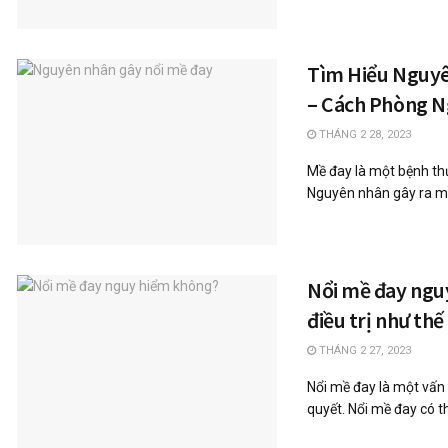
Tìm Hiểu Nguyê
– Cách Phòng 
THÁNG 2 28, 2023
Mề đay là một bệnh th
Nguyên nhân gây ra mề
Nổi mề đay ngu
điều trị như thế
THÁNG 2 27, 2023
Nổi mề đay là một vấn 
quyết. Nổi mề đay có th