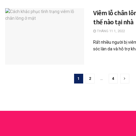
Viêm lỗ chân lôn
thế nào tại nhà
THÁNG 11 1, 2022
Rất nhiều người bị vi
sóc làn da và hỗ trợ kh
1
2
…
4