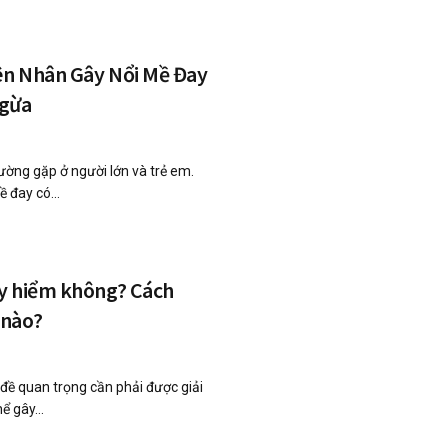
n Nhân Gây Nổi Mề Đay
Ngừa
ường gặp ở người lớn và trẻ em.
 đay có...
y hiểm không? Cách
 nào?
đề quan trọng cần phải được giải
ể gây...