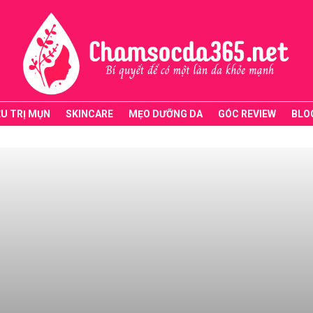
ỀU TRỊ MỤN
SKINCARE
MẸO DƯỠNG DA
GÓC REVIEW
BLO