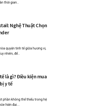
n thời gian...
ktail: Nghệ Thuật Chọn
nder
 hòa quyện tinh tế giữa hương vị,
y nhiên, để...
 tế là gì? Điều kiện mua
bị y tế
một phần không thể thiếu trong hệ
e hiện đại....