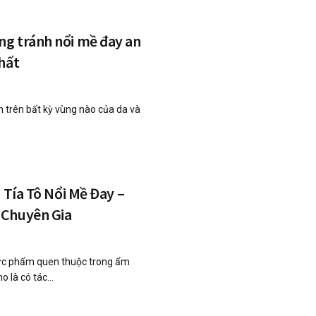
g tránh nổi mề đay an
hất
n trên bất kỳ vùng nào của da và
 Tía Tô Nổi Mề Đay –
 Chuyên Gia
thực phẩm quen thuộc trong ẩm
 là có tác...