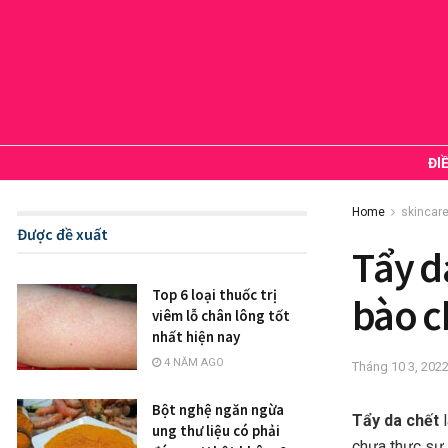
ĐI
Home
skincar
Được đề xuất
Tẩy da
Top 6 loại thuốc trị
bào c
viêm lỗ chân lông tốt
nhất hiện nay
4 NĂM AGO
Tháng 10 3, 202
Bột nghệ ngăn ngừa
Tẩy da chết
l
ung thư liệu có phải
chưa thực sự 