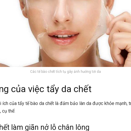
Các tế bào chết tích tụ gây ảnh hưởng tới da
ng của việc tẩy da chết
ợi ích của tẩy tế bào da chết là đảm bảo làn da được khỏe mạnh, t
 cụ thể:
hết làm giãn nở lỗ chân lông