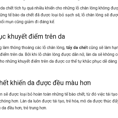
da chết tích tụ quá nhiều khiến cho những lỗ chân lông không đư
hững tế bào da chết đã được loại bỏ sạch sẽ, lỗ chân lông sẽ đượ
 nổi mụn cũng giảm đi đáng kể.
c khuyết điểm trên da
g làm thông thoáng các lỗ chân lông,
tẩy da chết
cũng sẽ làm hạn
điểm trên da. Bởi khi lỗ chân lông được dãn nở, làn da sẽ không c
cho những khuyết điểm trên da được cơ thể tự khắc phục dễ dàng
hết khiến da được đều màu hơn
n sẽ được loại bỏ hoàn toàn những tế bào chết, từ đó việc tái tạ
chóng hơn. Làn da luôn được tái tạo, trẻ hóa, mô da được thúc đẩy
da đều hơn, trẻ trung hơn.