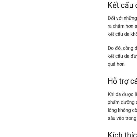
Kết cấu 
Đối với những 
ra chậm hơn so
kết cấu da kh
Do đó, công 
kết cấu da đư
quả hơn.
Hỗ trợ c
Khi da được l
phẩm dưỡng da
lông không cò
sâu vào trong
Kích thí