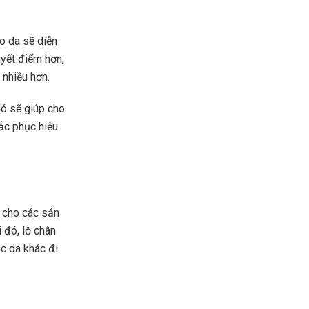
ạo da sẽ diễn
uyết điểm hơn,
 nhiều hơn.
Nó sẽ giúp cho
ắc phục hiệu
n cho các sản
 đó, lỗ chân
óc da khác đi