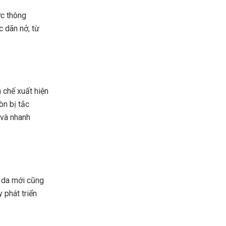
ợc thông
c dãn nở, từ
 chế xuất hiện
òn bị tắc
 và nhanh
o da mới cũng
 phát triển