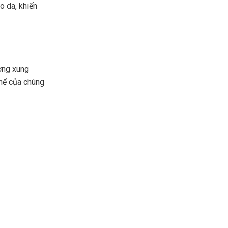
o da, khiến
ường xung
thể của chúng
.