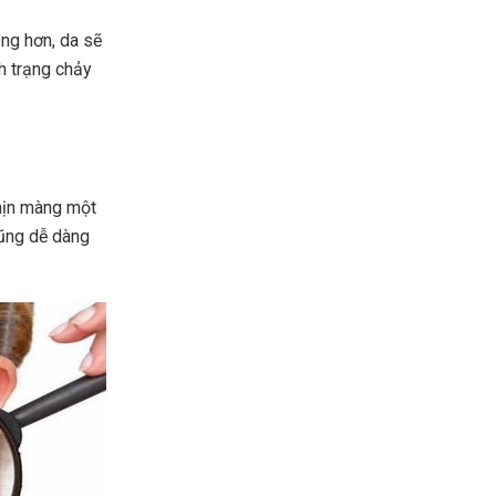
ông hơn, da sẽ
h trạng chảy
mịn màng một
cũng dễ dàng