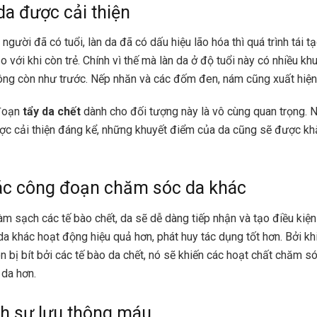
da được cải thiện
người đã có tuổi, làn da đã có dấu hiệu lão hóa thì quá trình tái t
 với khi còn trẻ. Chính vì thế mà làn da ở độ tuổi này có nhiều kh
ông còn như trước. Nếp nhăn và các đốm đen, nám cũng xuất hiện
đoạn
tẩy da chết
dành cho đối tượng này là vô cùng quan trọng. 
ợc cải thiện đáng kể, những khuyết điểm của da cũng sẽ được kh
ác công đoạn chăm sóc da khác
àm sạch các tế bào chết, da sẽ dễ dàng tiếp nhận và tạo điều kiệ
 khác hoạt động hiệu quả hơn, phát huy tác dụng tốt hơn. Bởi khi
n bị bít bởi các tế bào da chết, nó sẽ khiến các hoạt chất chăm s
 da hơn.
ch sự lưu thông máu