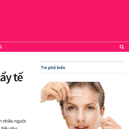
G
Tin phổ biến
ẩy tế
n nhiều người
. Nếu như