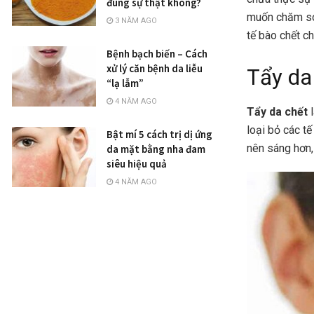
đúng sự thật không?
muốn chăm sóc
3 NĂM AGO
tế bào chết ch
Bệnh bạch biến – Cách
xử lý căn bệnh da liễu
Tẩy da 
“lạ lẫm”
4 NĂM AGO
Tẩy da chết
l
loại bỏ các tế
Bật mí 5 cách trị dị ứng
nên sáng hơn,
da mặt bằng nha đam
siêu hiệu quả
4 NĂM AGO