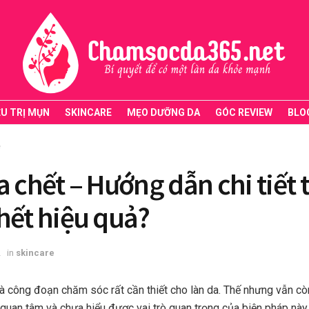
ỀU TRỊ MỤN
SKINCARE
MẸO DƯỠNG DA
GÓC REVIEW
BLO
e
 chết – Hướng dẫn chi tiết t
hết hiệu quả?
2
in
skincare
à công đoạn chăm sóc rất cần thiết cho làn da. Thế nhưng vẫn cò
quan tâm và chưa hiểu được vai trò quan trọng của biện pháp này