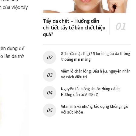
h của việc tẩy
Tẩy da chết – Hướng dẫn
chi tiết tẩy tế bào chết hiệu
quả?
uyên dụng để
Sữa rửa mặt là gì ? 5 lợi ích giúp da thông
o làn da trở
thoáng mịn màng
Viêm lỗ chân lông: Dấu hiệu, nguyên nhân
và cách điều trị
Nguyên tắc uống thuốc đúng cách:
Hướng dẫn từ A đến Z
Vitamin E và những tác dụng không ngờ
với sức khỏe