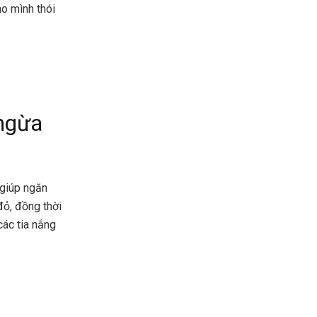
ho mình thói
 ngừa
 giúp ngăn
ỏ, đồng thời
các tia nắng