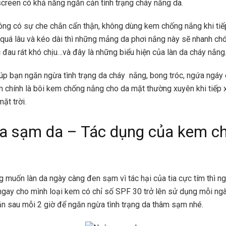
reen có khả năng ngăn cản tình trạng cháy nắng da.
ông có sự che chắn cẩn thận, không dùng kem chống nắng khi tiế
 quá lâu và kéo dài thì những mảng da phơi nắng này sẽ nhanh ch
 đau rát khó chịu…và đây là những biểu hiện của làn da cháy nắng
iúp bạn ngăn ngừa tình trạng da cháy nắng, bong tróc, ngứa ngáy
ím chính là bôi kem chống nắng cho da mặt thường xuyên khi tiếp x
ặt trời.
a sạm da – Tác dụng của kem c
 muốn làn da ngày càng đen sạm vì tác hại của tia cực tím thì ng
ngay cho mình loại kem có chỉ số SPF 30 trở lên sử dụng mỗi ng
ặn sau mỗi 2 giờ để ngăn ngừa tình trạng da thâm sạm nhé.