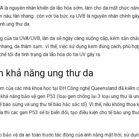
A là nguyên nhân khiến da lão hóa sớm, làm cho da mất chức năn
nâu, tàn nhang…còn với tia bức xạ UVB là nguyên nhân chính gây 
nh ung thư da.
g của tia UVA/UVB, làn da sẽ ngày càng xuống cấp, kém săn chắc
 nhang, da thâm sạm…vì thế, việc sử dụng kem đúng cách, phù hợp
hế tối đa tình trạng da lão hóa do tia UV gây ra.
m khả năng ung thư da
iệm của các nhà khoa học tại ĐH Công nghệ Queensland đã kiểm 
khả năng bảo vệ gen P53 (loại gen chống lại 3 loại ung thư là un
tế bào sừng và ung thư tế bào hắc sắc tố). Vì thế, nếu không thoa
 thì các gen P53 sẽ bị biến đổi, tạo điều kiện cho tế bào ung thư
p bảo vệ da an toàn trước tác động của ánh nắng mặt trời, sử dụ