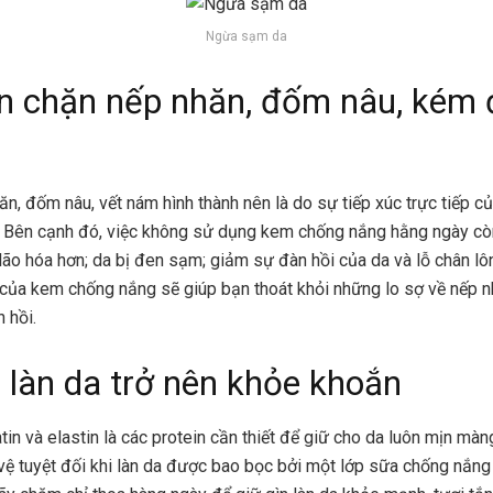
Ngừa sạm da
n chặn nếp nhăn, đốm nâu, kém 
n, đốm nâu, vết nám hình thành nên là do sự tiếp xúc trực tiếp củ
. Bên cạnh đó, việc không sử dụng kem chống nắng hằng ngày còn
lão hóa hơn; da bị đen sạm; giảm sự đàn hồi của da và lỗ chân lô
 của kem chống nắng sẽ giúp bạn thoát khỏi những lo sợ về nếp 
 hồi.
p làn da trở nên khỏe khoắn
atin và elastin là các protein cần thiết để giữ cho da luôn mịn mà
ệ tuyệt đối khi làn da được bao bọc bởi một lớp sữa chống nắng