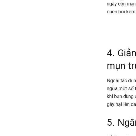
ngày còn mang
quen bôi kem 
4. Giả
mụn tr
Ngoài tác dụn
ngừa một số t
khi bạn dùng 
gây hại lên d
5. Ngă