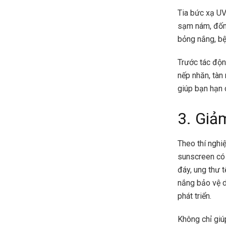
Tia bức xạ UV
sạm nám, đốm 
bỏng nắng, bệ
Trước tác độn
nếp nhăn, tàn
giúp bạn hạn c
3. Giả
Theo thí ngh
sunscreen có 
đáy, ung thư 
nắng bảo vệ da
phát triển.
Không chỉ giú