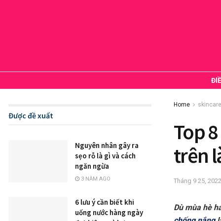
ĐI
Home
skincar
Được đề xuất
Top 8
Nguyên nhân gây ra
trên 
sẹo rỗ là gì và cách
ngăn ngừa
3 NĂM AGO
Tháng 9 25, 202
6 lưu ý cần biết khi
Dù mùa hè ha
uống nước hàng ngày
chống nắng
l