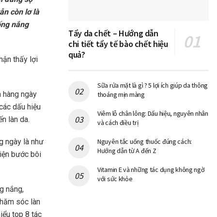
ẫn còn lơ là
ống nắng
Tẩy da chết – Hướng dẫn
chi tiết tẩy tế bào chết hiệu
quả?
hận thấy lợi
Sữa rửa mặt là gì ? 5 lợi ích giúp da thông
n hàng ngày
thoáng mịn màng
 các dấu hiệu
Viêm lỗ chân lông: Dấu hiệu, nguyên nhân
n làn da.
và cách điều trị
g ngày là như
Nguyên tắc uống thuốc đúng cách:
Hướng dẫn từ A đến Z
hiện bước bôi
Vitamin E và những tác dụng không ngờ
với sức khỏe
ng nắng,
chăm sóc làn
iểu top 8 tác