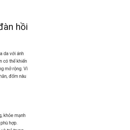
đàn hồi
a da với ánh
 có thể khiến
ng mở rộng. Vì
nhăn, đốm nâu
ng, khỏe mạnh
 phù hợp.