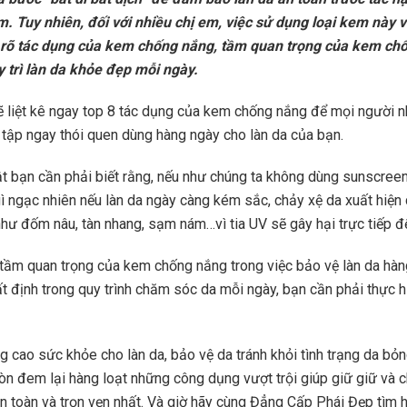
ím. Tuy nhiên, đối với nhiều chị em, việc sử dụng loại kem này v
 rõ tác dụng của kem chống nắng, tầm quan trọng của kem ch
y trì làn da khỏe đẹp mỗi ngày.
sẽ liệt kê ngay top 8 tác dụng của kem chống nắng để mọi người n
à tập ngay thói quen dùng hàng ngày cho làn da của bạn.
t bạn cần phải biết rằng, nếu như chúng ta không dùng sunscree
gì ngạc nhiên nếu làn da ngày càng kém sắc, chảy xệ da xuất hiện
hư đốm nâu, tàn nhang, sạm nám…vì tia UV sẽ gây hại trực tiếp đế
 tầm quan trọng của kem chống nắng trong việc bảo vệ làn da hàn
ất định trong quy trình chăm sóc da mỗi ngày, bạn cần phải thực 
g cao sức khỏe cho làn da, bảo vệ da tránh khỏi tình trạng da bỏ
òn đem lại hàng loạt những công dụng vượt trội giúp giữ giữ và 
n toàn và trọn vẹn nhất. Và giờ hãy cùng Đẳng Cấp Phái Đẹp tìm h