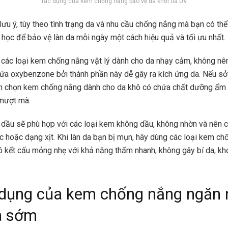
Tác dụng của kem chống nắng bảo vệ da khỏi tia UV
lưu ý, tùy theo tình trạng da và nhu cầu chống nắng mà bạn có thể
a học để bảo vệ làn da mỗi ngày một cách hiệu quả và tối ưu nhất.
các loại kem chống nắng vật lý dành cho da nhạy cảm, không nên
ứa oxybenzone bởi thành phần này dễ gây ra kích ứng da. Nếu sở
iên chọn kem chống nắng dành cho da khô có chứa chất dưỡng ẩm 
mượt mà.
a dầu sẽ phù hợp với các loại kem không dầu, không nhờn và nên
c hoặc dạng xịt. Khi làn da bạn bị mụn, hãy dùng các loại kem c
 kết cấu mỏng nhẹ với khả năng thấm nhanh, không gây bí da, khó
 dụng của kem chống nắng ngăn
a sớm