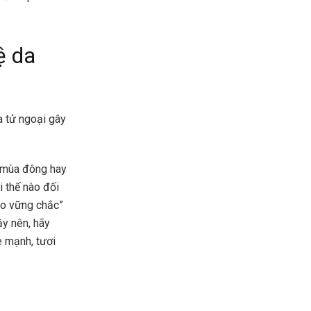
ệ da
a tử ngoại gây
là mùa đông hay
i thế nào đối
ào vững chắc”
ậy nên, hãy
e mạnh, tươi