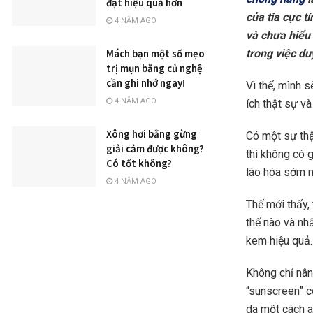
đạt hiệu quả hơn
của tia cực t
4 NĂM AGO
và chưa hiểu
trong việc du
Mách bạn một số mẹo
trị mụn bằng củ nghệ
cần ghi nhớ ngay!
Vì thế, mình 
4 NĂM AGO
ích thật sự v
Xông hơi bằng gừng
Có một sự thậ
giải cảm được không?
thì không có 
Có tốt không?
lão hóa sớm n
4 NĂM AGO
Thế mới thấy,
thế nào và nh
kem hiệu quả.
Không chỉ nân
“sunscreen” c
da một cách a