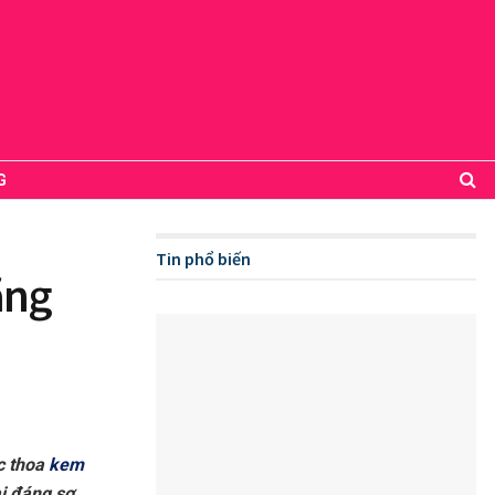
G
Tin phổ biến
ắng
c thoa
kem
ại đáng sợ