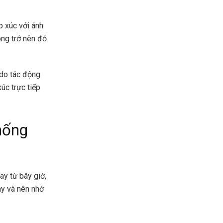
p xúc với ánh
óng trở nên đỏ
.
 do tác động
úc trực tiếp
hống
ay từ bây giờ,
ày và nên nhớ