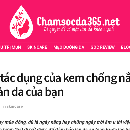
ỀU TRỊ MỤN
SKINCARE
MẸO DƯỠNG DA
GÓC REVIEW
BLO
e
 tác dụng của kem chống n
làn da của bạn
2
in
skincare
y mùa đông, dù là ngày nắng hay những ngày trời âm u thì việ
à bước “bất di bất dịch” để đảm bảo làn da an toàn trước tác h