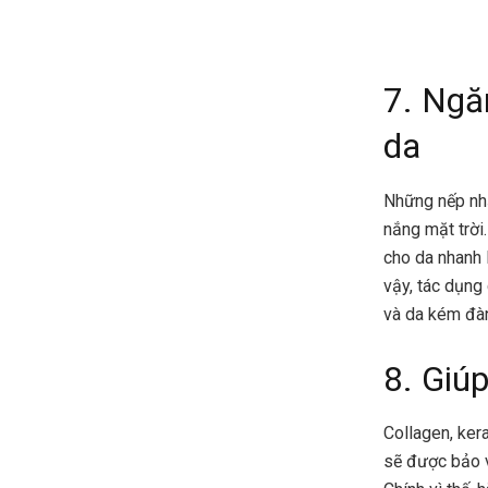
7. Ngă
da
Những nếp nhă
nắng mặt trời
cho da nhanh 
vậy, tác dụng
và da kém đàn
8. Giú
Collagen, ker
sẽ được bảo v