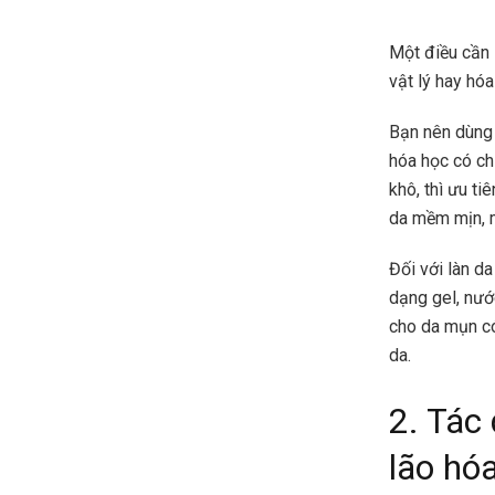
Một điều cần 
vật lý hay hó
Bạn nên dùng 
hóa học có ch
khô, thì ưu t
da mềm mịn, 
Đối với làn d
dạng gel, nướ
cho da mụn có
da.
2. Tác
lão hó