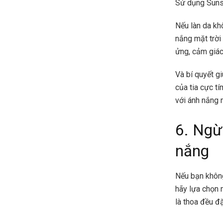
Sử dụng Sunsc
Nếu làn da kh
nắng mặt trời
ửng, cảm giác
Và bí quyết g
của tia cực t
với ánh nắng m
6. Ngừ
nắng
Nếu bạn không
hãy lựa chọn 
là thoa đều đ