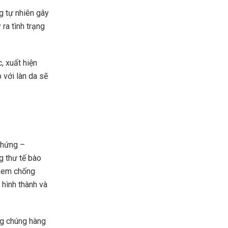
g tự nhiên gây
ra tình trạng
, xuất hiện
 với làn da sẽ
chứng –
g thư tế bào
 kem chống
 hình thành và
ng chúng hàng