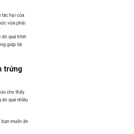
 tác hại của
mức vừa phải.
do quá trình
ng giúp tái
n trứng
cứu cho thấy
g ăn quá nhiều
ếu bạn muốn ăn