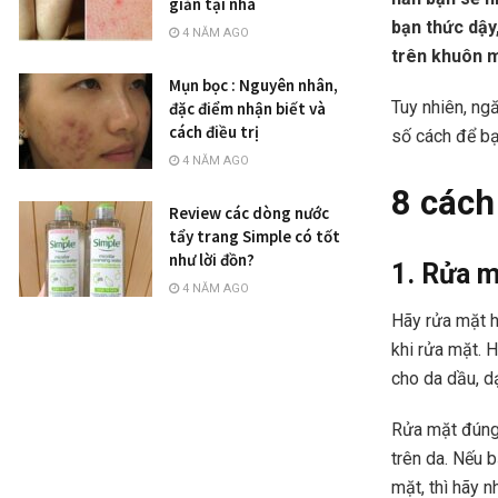
giản tại nhà
bạn thức dậy
4 NĂM AGO
trên khuôn m
Mụn bọc : Nguyên nhân,
Tuy nhiên, ng
đặc điểm nhận biết và
cách điều trị
số cách để bạ
4 NĂM AGO
8 cách
Review các dòng nước
tẩy trang Simple có tốt
như lời đồn?
1. Rửa m
4 NĂM AGO
Hãy rửa mặt h
khi rửa mặt. 
cho da dầu, d
Rửa mặt đúng 
trên da. Nếu
mặt, thì hãy 