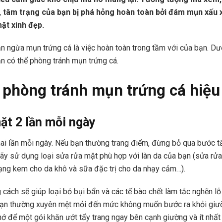
, tâm trạng của bạn bị phá hỏng hoàn toàn bởi đám mụn xấu x
ặt xinh đẹp.
ăn ngừa mụn trứng cá là việc hoàn toàn trong tầm với của bạn. Dư
n có thể phòng tránh mụn trứng cá.
 phòng tránh mụn trứng cá hiệu
ặt 2 lần mỗi ngày
ai lần mỗi ngày. Nếu bạn thường trang điểm, đừng bỏ qua bước tẩ
Hãy sử dụng loại sửa rửa mặt phù hợp với làn da của bạn (sửa rử
ạng kem cho da khô và sữa đặc trị cho da nhạy cảm…).
cách sẽ giúp loại bỏ bụi bẩn và các tế bào chết làm tắc nghẽn lỗ
 bạn thường xuyên mệt mỏi đến mức không muốn bước ra khỏi giư
nhớ để một gói khăn ướt tẩy trang ngay bên cạnh giường và ít nhất