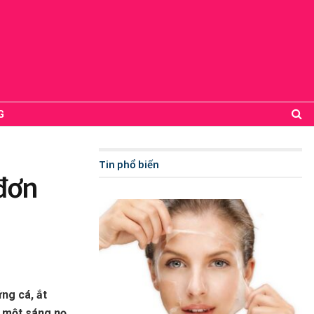
G
Tin phổ biến
đơn
ng cá, ắt
, một sáng nọ