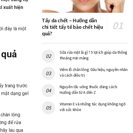
í xuất hiện
Tẩy da chết – Hướng dẫn
chi tiết tẩy tế bào chết hiệu
ới đây là một
quả?
 quả
Sữa rửa mặt là gì ? 5 lợi ích giúp da thông
thoáng mịn màng
Viêm lỗ chân lông: Dấu hiệu, nguyên nhân
và cách điều trị
y trang trước
Nguyên tắc uống thuốc đúng cách:
Hướng dẫn từ A đến Z
a mặt dạng gel
Vitamin E và những tác dụng không ngờ
với sức khỏe
 chân lông
ờng để rửa
 hãy lau qua