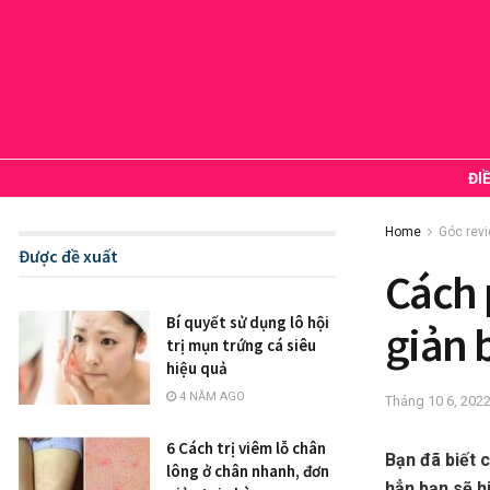
ĐI
Home
Góc rev
Được đề xuất
Cách 
Bí quyết sử dụng lô hội
giản 
trị mụn trứng cá siêu
hiệu quả
4 NĂM AGO
Tháng 10 6, 202
6 Cách trị viêm lỗ chân
Bạn đã biết 
lông ở chân nhanh, đơn
hẳn bạn sẽ h