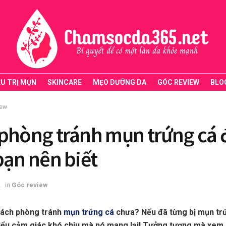
ỀU TRỊ MỤN
SKINCARE
MẸO DƯỠNG DA
GÓC REVIEW
BLO
iew
phòng tránh mụn trứng cá 
bạn nên biết
2
in
Góc review
cách phòng tránh
mụn trứng cá
chưa? Nếu đã từng bị mụn trứ
iểu cảm giác khó chịu mà nó mang lại! Tưởng tượng mà xem