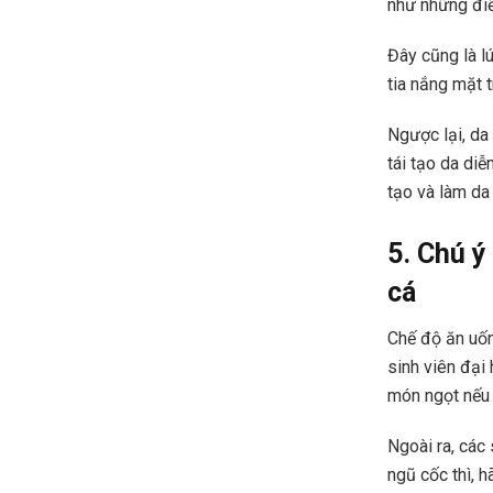
như những điề
Đây cũng là l
tia nắng mặt 
Ngược lại, da
tái tạo da di
tạo và làm da
5. Chú ý
cá
Chế độ ăn uốn
sinh viên đại
món ngọt nếu 
Ngoài ra, các
ngũ cốc thì, 