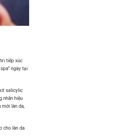
ri tiếp xúc
 spa” ngày tại
it salicylic
g nhãn hiệu
m mới làn da,
p cho làn da