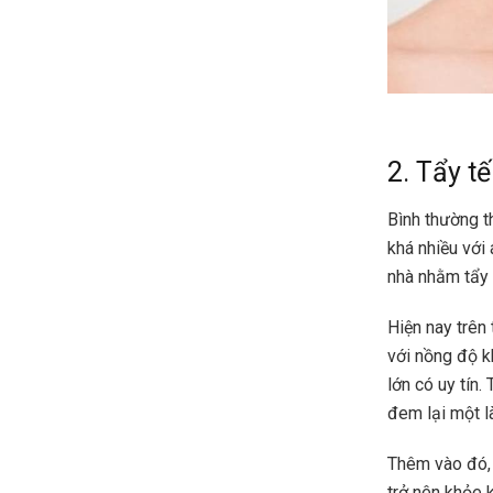
2. Tẩy t
Bình thường th
khá nhiều với 
nhà nhằm tẩy 
Hiện nay trên 
với nồng độ k
lớn có uy tín.
đem lại một l
Thêm vào đó, 
trở nên khỏe 