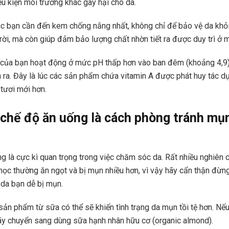
u kiện môi trường khác gây hại cho da.
úc bạn cần đến kem chống nắng nhất, không chỉ để bảo vệ da khỏi
trời, mà còn giúp đảm bảo lượng chất nhờn tiết ra được duy trì ở 
 của bạn hoạt động ở mức pH thấp hơn vào ban đêm (khoảng 4,9) 
ễn ra. Đây là lúc các sản phẩm chứa vitamin A được phát huy tác dụ
 tươi mới hơn.
 chế độ ăn uống là cách phòng tránh mụ
g là cực kì quan trọng trong việc chăm sóc da. Rất nhiều nghiên 
 học thường ăn ngọt và bị mụn nhiều hơn, vì vậy hãy cẩn thận đừn
da bạn dễ bị mụn.
 sản phẩm từ sữa có thể sẽ khiến tình trạng da mụn tồi tệ hơn. N
hãy chuyển sang dùng sữa hạnh nhân hữu cơ (organic almond).