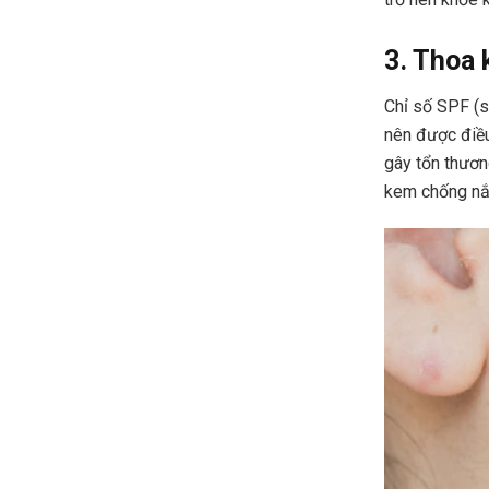
3. Thoa
Chỉ số SPF (s
nên được điều
gây tổn thươn
kem chống nắn