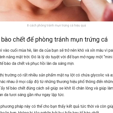
8 cách phòng tránh mụn trứng cá hiệu quả
ế bào chết để phòng tránh mụn trứng cá
ì vào cuối mùa hè, làn da của bạn sẽ trở nên khô và xỉn màu vì pah
ánh nắng mặt trời. Đó là lý do tuyệt vời để bạn mở ngay một “mini
tế bào da chết và phục hồi làn da sáng mịn.
thị trường có rất nhiều sản phẩm mặt nạ lột có chứa glycolic và ax
hác nhau ở mọi cấp độ từ những thương hiệu phổ thông đến nhữn
 Tẩy tế bào chết đúng cách sẽ giúp se khít lỗ chân lông và giúp là
àn da tươi sáng gần như ngay lập tức.
phương pháp này có thể cho bạn thấy kết quả tức thời và còn giú
khoắn hơn, không bị tắc nghẽn bởi bụi bẩn hay tế bào chết.