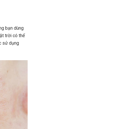
ắng bạn dùng
t trời có thể
ệc sử dụng