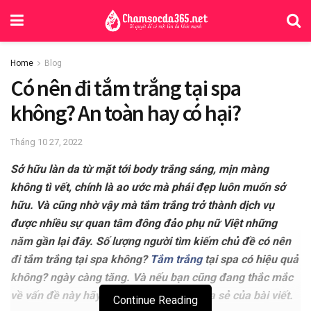
Home
Blog
Có nên đi tắm trắng tại spa
không? An toàn hay có hại?
Tháng 10 27, 2022
Sở hữu làn da từ mặt tới body trắng sáng, mịn màng
không tì vết, chính là ao ước mà phái đẹp luôn muốn sở
hữu. Và cũng nhờ vậy mà tắm trắng trở thành dịch vụ
được nhiều sự quan tâm đông đảo phụ nữ Việt những
năm gần lại đây. Số lượng người tìm kiếm chủ đề có nên
đi tắm trắng tại spa không?
Tắm trắng
tại spa có hiệu quả
không? ngày càng tăng. Và nếu bạn cũng đang thắc mắc
về vấn đề này hãy tham khảo những chia sẻ của bài viết.
Continue Reading