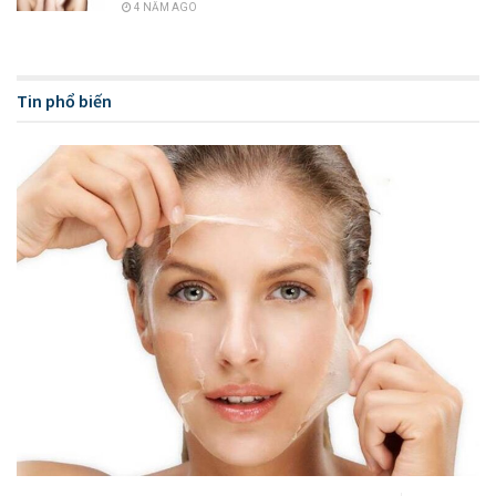
4 NĂM AGO
Tin phổ biến
Có nên tắm trắng không?
Nhưng với phương pháp tắm trắng thì khác, nó có thể tác
động sâu đến tận trung bì thậm chí tầng hạ bì của da, loại bỏ
các tế bào da chế và đào thải các sắc tố melanin một cách
dễ dàng, Bên cạnh đó tắm trắng còn cung cấp dưỡng chất
cho làn da khỏe.
Nhờ vậy mà khi tắm trắng làn da sẽ lên từ 3-5 tone, da đều
màu, trắng sáng mịn màng, không còn dấu hiệu của da sạm,
cháy nắng, hay không đều màu. Ngoài ra, tắm trắng còn giúp
da se khít lỗ chân lông, duy trì độ đàn hồi, săn chắc của làn
da, làm chậm quá trình lão hóa da.
Hơn 90% những chị em phụ nữ đều khát khao được sở hữu