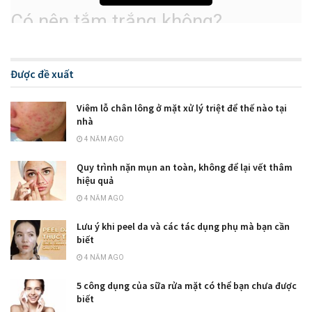
Có nên tắm trắng không?
Tắm trắng là giải pháp cải thiện làn da tối màu, thâm đen,
không đều màu, da cháy nắng hiệu quả nhất. Vì thực chất các
Được đề xuất
biện pháp dưỡng da chỉ có thể tác động bên ngoài da mà
không thể tác động đến các hắc sắc tố melanin( nguyên
Viêm lỗ chân lông ở mặt xử lý triệt để thế nào tại
nhà
nhân khiến da ngăm đen, sậm màu, thâm) đào thải chúng ra
4 NĂM AGO
ngoài, do đó làn da chỉ lán mịn hơn chứ không thể đánh bật
tone da trắng sáng hoàn toàn.
Quy trình nặn mụn an toàn, không để lại vết thâm
hiệu quả
4 NĂM AGO
Lưu ý khi peel da và các tác dụng phụ mà bạn cần
biết
4 NĂM AGO
5 công dụng của sữa rửa mặt có thể bạn chưa được
biết