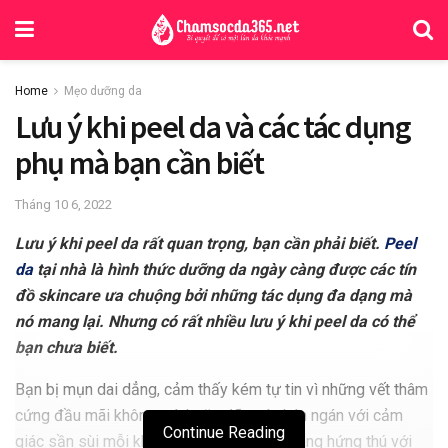
Home
Mẹo dưỡng da
Lưu ý khi peel da và các tác dụng
phụ mà bạn cần biết
Tháng 10 6, 2022
Lưu ý khi peel da rất quan trọng, bạn cần phải biết.
Peel
da
tại nhà là hình thức dưỡng da ngày càng được các tín
đồ skincare ưa chuộng bởi những tác dụng đa dạng mà
nó mang lại. Nhưng có rất nhiều lưu ý khi peel da có thể
bạn chưa biết.
Bạn bị mụn dai dẳng, cảm thấy kém tự tin vì những vết thâm
cứng đầu mãi không mờ hoặc đã quá chán ngán với cảm
Continue Reading
giác sần sùi mỗi khi chạm vào da? Bạn đang hứng thú với