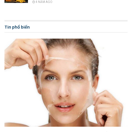
4 NĂM AGO
sức sống hơn.
Thời gian đầu da khi peel thường khá nhạy cảm, dễ bị mẩn
đỏ, nhưng nếu bạn có chu trình dưỡng, phục hồi da đúng
Tin phổ biến
cách và phù hợp thì hoàn toàn không cần phải lo lắng quá
nhiều đâu nhé.
Peel da tại nhà là gì?