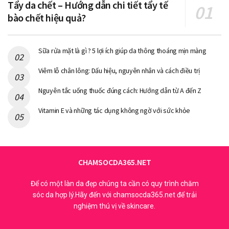
Peel da tại nhà có tác dụng gì?
Tẩy da chết – Hướng dẫn chi tiết tẩy tế
bào chết hiệu quả?
Một số lợi ích của hình thức peel da chết ở nhà gồm:
Trị mụn
Sữa rửa mặt là gì ? 5 lợi ích giúp da thông thoáng mịn màng
Trẻ hóa da mặt
Viêm lỗ chân lông: Dấu hiệu, nguyên nhân và cách điều trị
Làm sáng màu da
Nguyên tắc uống thuốc đúng cách: Hướng dẫn từ A đến Z
Giúp da trở nên mịn màng
Vitamin E và những tác dụng không ngờ với sức khỏe
Làm thông thoáng lỗ chân lông
Tẩy da chết hóa học tầng sâu lớp biểu bì
Giảm độ sâu của nếp nhăn hoặc sẹo mụn
CHAMSOCDA365.NET
Điều trị chứng tăng sắc tố da và các sự đổi màu da
khác
Để có một làn da đẹp chúng ta cần có quy trình chăm
sóc da hợp lý.Hãy đến với chamsocda365.net để trải
Tăng cường, thúc đẩy sự hấp thụ của các sản phẩm
nghiệm thú vị về skincare.
chăm sóc da khác.