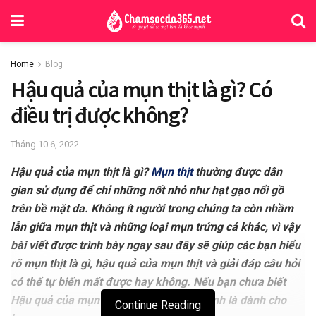
Home
Blog
Hậu quả của mụn thịt là gì? Có
điều trị được không?
Tháng 10 6, 2022
Hậu quả của mụn thịt là gì?
Mụn thịt
thường được dân
gian sử dụng để chỉ những nốt nhỏ như hạt gạo nổi gồ
trên bề mặt da. Không ít người trong chúng ta còn nhầm
lẫn giữa mụn thịt và những loại mụn trứng cá khác, vì vậy
bài viết được trình bày ngay sau đây sẽ giúp các bạn hiểu
rõ mụn thịt là gì, hậu quả của mụn thịt và giải đáp câu hỏi
có thể tự biến mất được hay không. Nếu bạn chưa biết
Hậu quả của mụn thịt thì bài viết này chính là dành cho
Continue Reading