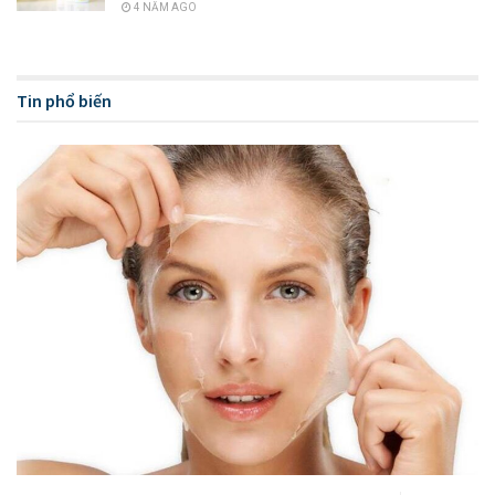
4 NĂM AGO
Tin phổ biến
5 công dụng của sữa rửa mặt
Công dụng của sữa rửa mặt ngăn ngừa và
điều trị mụn
Sữa rửa mặt có khả năng làm sạch da, ngăn ngừa mụn và
nguyên nhân gây mụn hiệu quả. Bạn biết không, nếu như lớp
bụi bẩn tích tụ quá nhiều trên bề mặt da, sẽ gây ra tắc nghẽn
bã nhờn, mồ hôi và tế bào da chết trong lỗ chân lông, tạo
điều kiện cho phép vi khuẩn xâm nhập vào da gây viêm, kết
quả là mụn trứng cá sẽ xuất hiện. Vì thế việc dùng sữa rửa
mặt hàng ngày có tác dụng phòng ngừa mụn rất tốt, giúp da
luôn được làm sạch và tránh bị viêm nhiễm do tác động của