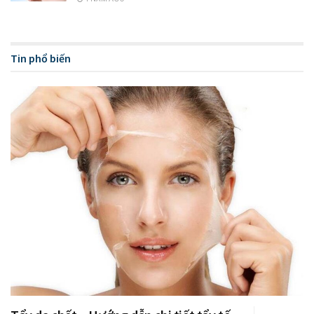
Tinh bột nghệ đỏ giúp làm đẹp rất tốt
Đối với tinh
bột nghệ
đỏ làm từ loại nghệ đỏ tươi, màu sắc
Tin phổ biến
bạn có thể liên tưởng đến cà rốt. Loại tinh bột này có màu
sậm hơn củ vàng và hàm lượng Curcumin cao hơn nghệ vàng
lên đến 4 lần. Đối với tinh bột của nghệ đỏ có tác dụng
kháng viêm, mờ thâm, dưỡng trắng da, hỗ trợ trị mụn cũng
như tẩy tế bào chết rất tốt, được sử dụng nhiều trong công
nghiệp mỹ phẩm hiện nay.
Tinh bột nghệ đen chữa bệnh hiệu quả
Tiếp đến là loại tinh bột chế biến từ nghệ đen có công dụng
chữa bệnh rất tốt. Các loại bệnh chủ yếu như đau bụng kinh,
điều hòa kinh nguyệt, đau bụng bị lạnh, nôn mửa, đầy bụng,
cải thiện vết bầm trên da. Đặc điểm của loại nghệ đen này
có màu tím khá đậm ở hai bên cùng màu trắng nhạt phía giữ,