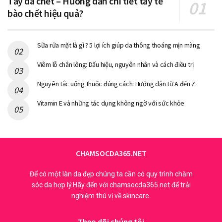
Tẩy da chết – Hướng dẫn chi tiết tẩy tế
có lượng tinh dầu ở mức cao nhất nên xay ra sẽ kết dính khá
bào chết hiệu quả?
chặt.
Sữa rửa mặt là gì ? 5 lợi ích giúp da thông thoáng mịn màng
Viêm lỗ chân lông: Dấu hiệu, nguyên nhân và cách điều trị
Nguyên tắc uống thuốc đúng cách: Hướng dẫn từ A đến Z
Vitamin E và những tác dụng không ngờ với sức khỏe
CHAMSOCDA365.NET
Bột nghệ có nhiều loại – mỗi loại có công dụng nhất định
Để có một làn da đẹp chúng ta cần có quy trình chăm
Điểm tên các công dụng mà bột
sóc da hợp lý.Hãy đến với chamsocda365.net để trải
nghệ mang lại
nghiệm thú vị về skincare.
Bột nghệ
mang lại nhiều công dụng tuyệt vời trong cuộc
Theo dõi chúng tôi