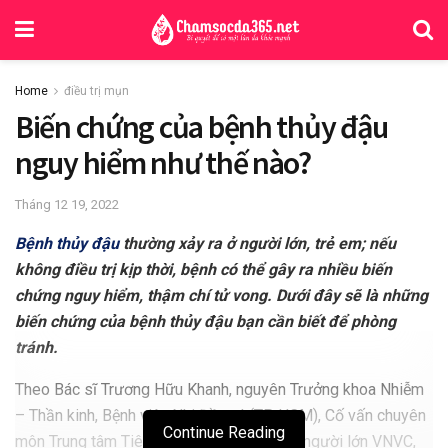
Home
điều trị mụn
Biến chứng của bệnh thủy đậu
nguy hiểm như thế nào?
Tháng 12 19, 2022
Bệnh thủy đậu
thường xảy ra ở người lớn, trẻ em; nếu
không điều trị kịp thời, bệnh có thể gây ra nhiều biến
chứng nguy hiểm, thậm chí tử vong. Dưới đây sẽ là những
biến chứng của bệnh thủy đậu bạn cần biết để phòng
tránh.
Theo Bác sĩ Trương Hữu Khanh, nguyên Trưởng khoa Nhiễm
– Thần kinh, Bệnh viện Nhi Đồng I (TP HCM), Cố vấn chuyên
Continue Reading
môn Trung tâm Tiêm chủng cho trẻ em và người lớn VNVC,