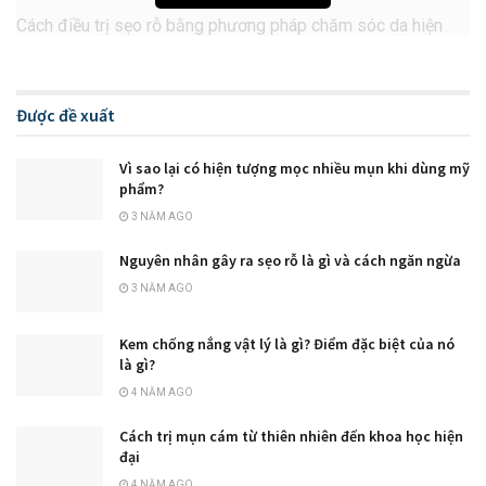
Cách điều trị sẹo rỗ bằng phương pháp chăm sóc da hiện
đại là một trong những cách tốt nhất để giúp bạn loại bỏ sẹo
rỗ và cải thiện tình trạng da của bạn. Phương pháp này
không chỉ giúp bạn loại bỏ sẹo rỗ, mà còn giúp bạn cải thiện
Được đề xuất
tình trạng da của mình.
Vì sao lại có hiện tượng mọc nhiều mụn khi dùng mỹ
Trước hết, bạn cần phải chọn một loại sữa rửa mặt phù hợp
phẩm?
với loại da của bạn. Sữa rửa mặt này sẽ giúp làm sạch da
3 NĂM AGO
của bạn và giúp loại bỏ bụi bẩn và dầu thừa. Sau khi rửa
Nguyên nhân gây ra sẹo rỗ là gì và cách ngăn ngừa
mặt, bạn cũng nên sử dụng một loại kem dưỡng ẩm để giúp
3 NĂM AGO
da của bạn cảm thấy mềm mại và cung cấp độ ẩm cho da.
Kem chống nắng vật lý là gì? Điểm đặc biệt của nó
là gì?
Điều trị sẹo rỗ khó không?
4 NĂM AGO
Sau khi sử dụng sữa rửa mặt và kem dưỡng ẩm, bạn cũng
Cách trị mụn cám từ thiên nhiên đến khoa học hiện
nên sử dụng một loại serum hoặc tinh chất có chứa các
đại
thành phần hỗ trợ điều trị sẹo rỗ. Các thành phần này có thể
4 NĂM AGO