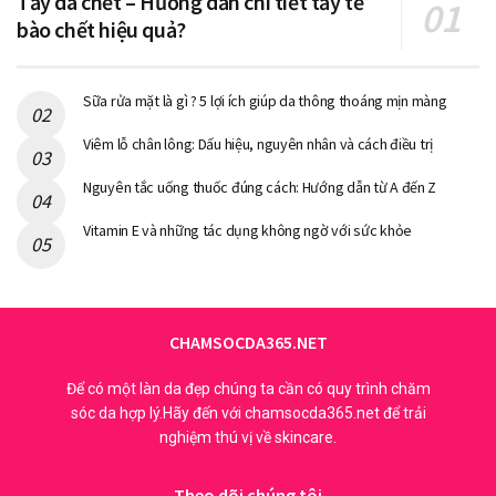
Tẩy da chết – Hướng dẫn chi tiết tẩy tế
bào chết hiệu quả?
phương pháp điều trị hiệu quả để giúp ngăn chặn sẹo rỗ và
hỗ trợ việc hoàn thiện làn da. Sẹo rỗ là một vấn đề phổ biến,
nhưng có thể được điều trị bằng cách sử dụng các thuốc và
Sữa rửa mặt là gì ? 5 lợi ích giúp da thông thoáng mịn màng
dịch truyền.
Viêm lỗ chân lông: Dấu hiệu, nguyên nhân và cách điều trị
Thuốc điều trị sẹo rỗ bao gồm các loại thuốc như tretinoin,
Nguyên tắc uống thuốc đúng cách: Hướng dẫn từ A đến Z
adapalene, benzoyl peroxide, hydroquinone, corticosteroids
và các loại thuốc khác. Tretinoin là một loại thuốc được sử
Vitamin E và những tác dụng không ngờ với sức khỏe
dụng để điều trị sẹo rỗ và các vấn đề da khác. Nó có thể
giúp làm giảm sự sâu rộng của sẹo rỗ, giúp làm mờ và làm
mờ các vết thâm do sẹo rỗ. Adapalene là một loại thuốc
được sử dụng để điều trị sẹo rỗ và các vấn đề da khác. Nó
CHAMSOCDA365.NET
có thể giúp làm giảm sự sâu rộng của sẹo rỗ, giúp làm mờ
Để có một làn da đẹp chúng ta cần có quy trình chăm
và làm mờ các vết thâm do sẹo rỗ. Benzoyl peroxide là một
sóc da hợp lý.Hãy đến với chamsocda365.net để trải
loại thuốc được sử dụng để điều trị sẹo rỗ và các vấn đề da
nghiệm thú vị về skincare.
khác. Nó có thể giúp làm giảm sự sâu rộng của sẹo rỗ, giúp
làm mờ và làm mờ các vết thâm do sẹo rỗ. Hydroquinone là
Theo dõi chúng tôi