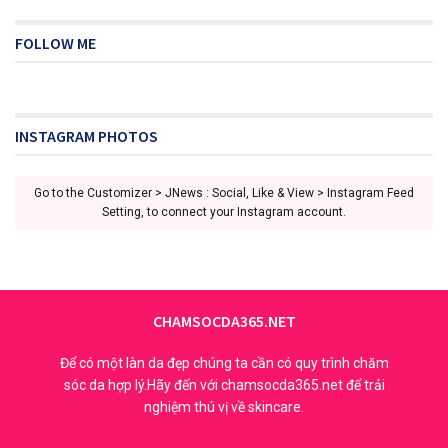
FOLLOW ME
INSTAGRAM PHOTOS
Go to the Customizer > JNews : Social, Like & View > Instagram Feed
Setting, to connect your Instagram account.
CHAMSOCDA365.NET
Để có một làn da đẹp chúng ta cần có quy trình chăm
sóc da hợp lý.Hãy đến với chamsocda365.net để trải
nghiệm thú vị về skincare.