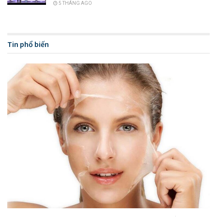
5 THÁNG AGO
nhẹ và vào ban đêm thì sử dụng một loại kem dưỡng
dày hơn.
Ở các vùng cơ thể khác nên sử dụng một loại kem
Tin phổ biến
dưỡng dày hơn loại kem được sử dụng ở mặt.
Vào những ngày thời tiết khô hanh nên lựa chọn loại
kem dưỡng ẩm cho da dày hơn so với những ngày có
độ ẩm cao.