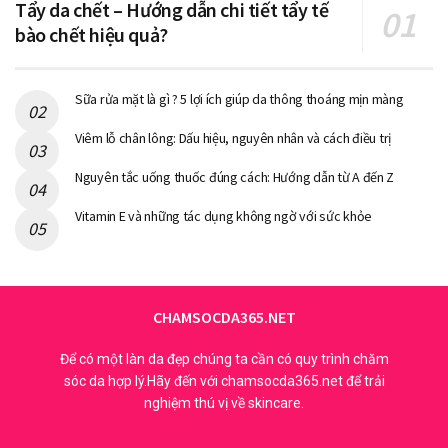
Tẩy da chết – Hướng dẫn chi tiết tẩy tế
bào chết hiệu quả?
Sữa rửa mặt là gì ? 5 lợi ích giúp da thông thoáng mịn màng
Viêm lỗ chân lông: Dấu hiệu, nguyên nhân và cách điều trị
Nguyên tắc uống thuốc đúng cách: Hướng dẫn từ A đến Z
Vitamin E và những tác dụng không ngờ với sức khỏe
Kem dưỡng ẩm cho da gồm có những loại nào?
2. Lưu ý khi chọn kem dưỡng ẩm
cho da dầu
CHAMSOCDA365.NET
Để đạt hiệu quả tốt nhất trong việc cấp ẩm cho da, bạn cần
Để có một làn da đẹp chúng ta cần có quy trình chăm
nắm rõ lưu ý khi chọn kem dưỡng ẩm cho da dầu, từ đó lựa
sóc da hợp lý.Hãy đến với chamsocda365.net để trải
chọn sản phẩm dưỡng ẩm phù hợp nhất. Bạn có thể lựa chọn
nghiệm thú vị về skincare.
loại kem dưỡng cho da theo các cách dưới đây: