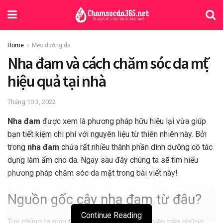
Home
Mẹo dưỡng da
Nha đam và cách chăm sóc da mặt
hiệu quả tại nhà
Tháng 10 3, 2022
Nha đam
được xem là phương pháp hữu hiệu lại vừa giúp
bạn tiết kiệm chi phí với nguyên liệu từ thiên nhiên này. Bởi
trong
nha đam
chứa rất nhiều thành phần dinh dưỡng có tác
dụng làm ẩm cho da. Ngay sau đây chúng ta sẽ tìm hiểu
phương pháp chăm sóc da mặt trong bài viết này!
Nguồn gốc cây nha đam từ đâu?
Continue Reading
Tuy chúng ta nhìn thấy chúng thường xuất hiện trên những