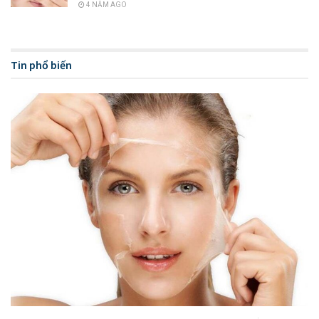
4 NĂM AGO
Tin phổ biến
Tìm hiểu về cách chăm sóc da mặt bằng nha đam
Thành phần dinh dưỡng có trong
cây
Rất nhiều người biết
nha đam
là loại thực phẩm thiên nhiên
mang tính hàn, không chỉ chứa nhiều dưỡng chất cho việc
làm đẹp.
Bên cạnh đó các chất dinh dưỡng thiết yếu đóng vai trò
chống oxy hóa, tăng cường sức đề kháng để chống lại
những tế bào gây hại cơ thể đều có trong thực phẩm