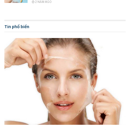
2 NĂM AGO
sẽ thường xuyên để lại sẹo cho người mắc. Ngoài ra còn có
loại mụn nang, tên gọi này để chỉ những người bị viêm nặng,
mụn sẽ có kích thước lớn, không nhìn rõ đầu hay đuôi mụn
Tin phổ biến
và gây sưng tấy nhiều cho da mặt, mụn cũng có thể cứng
hoặc mềm tùy vào đặc điểm trên da mặt người mắc.
Mụn viêm làm cho người bị có cảm giác đau